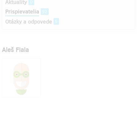
Aktuality
0
Prispievatelia
92
Otázky a odpovede
5
Aleš Fiala