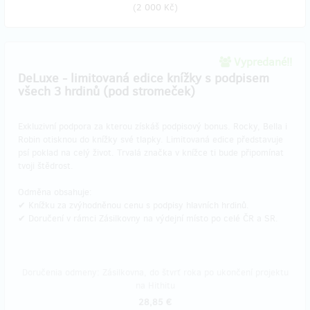
(
2 000 Kč
)
Vypredané!!
DeLuxe - limitovaná edice knížky s podpisem
všech 3 hrdinů (pod stromeček)
Exkluzivní podpora za kterou získáš podpisový bonus. Rocky, Bella i
Robin otisknou do knížky své tlapky. Limitovaná edice představuje
psí poklad na celý život. Trvalá značka v knížce ti bude připomínat
tvoji štědrost.
Odměna obsahuje:
​✔ Knížku za zvýhodněnou cenu s podpisy hlavních hrdinů.
✔ Doručení v rámci Zásilkovny na výdejní místo po celé ČR a SR.
Doručenia odmeny: Zásilkovna, do štvrť roka po ukončení projektu
na Hithitu
28,85 €