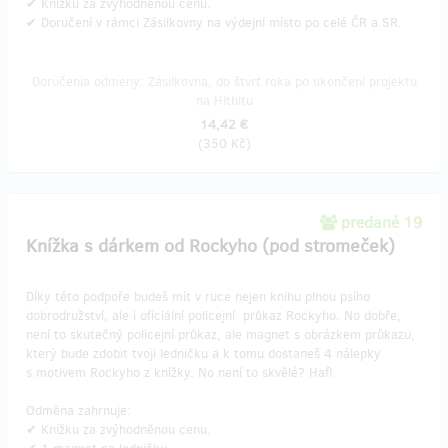
​✔ Knížku za zvýhodněnou cenu.
✔ Doručení v rámci Zásilkovny na výdejní místo po celé ČR a SR.
Doručenia odmeny: Zásilkovna, do štvrť roka po ukončení projektu
na Hithitu
14,42 €
(
350 Kč
)
predané 19
Knížka s dárkem od Rockyho (pod stromeček)
Díky této podpoře budeš mít v ruce nejen knihu plnou psího
dobrodružství, ale i oficiální policejní průkaz Rockyho. No dobře,
není to skutečný policejní průkaz, ale magnet s obrázkem průkazu,
který bude zdobit tvoji ledničku a k tomu dostaneš 4 nálepky
s motivem Rockyho z knížky. No není to skvělé? Haf!
Odměna zahrnuje:
​✔ Knížku za zvýhodněnou cenu.