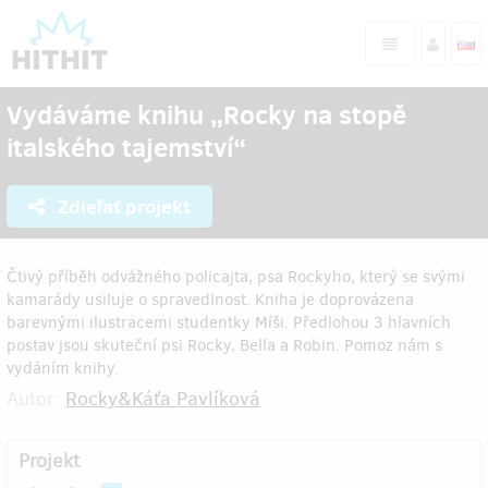
Vydáváme knihu „Rocky na stopě
italského tajemství“
Zdieľať projekt
Čtivý příběh odvážného policajta, psa Rockyho, který se svými
kamarády usiluje o spravedlnost. Kniha je doprovázena
barevnými ilustracemi studentky Míši. Předlohou 3 hlavních
postav jsou skuteční psi Rocky, Bella a Robin. Pomoz nám s
vydáním knihy.
Autor:
Rocky&Káťa Pavlíková
Projekt