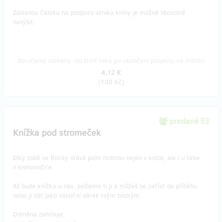
Zaslanou částku na podporu vzniku knihy je možné libovolně
navýšit.
Doručenia odmeny: do štvrť roka po ukončení projektu na Hithitu
4,12 €
(
100 Kč
)
predané 53
Knížka pod stromeček
Díky tobě se Rocky stává psím hrdinou nejen v knize, ale i u tebe
v knihovničce.
Až bude knížka u nás, pošleme ti ji a můžeš se začíst do příběhu
nebo ji dát jako vánoční dárek tvým blízkým.
Odměna zahrnuje: