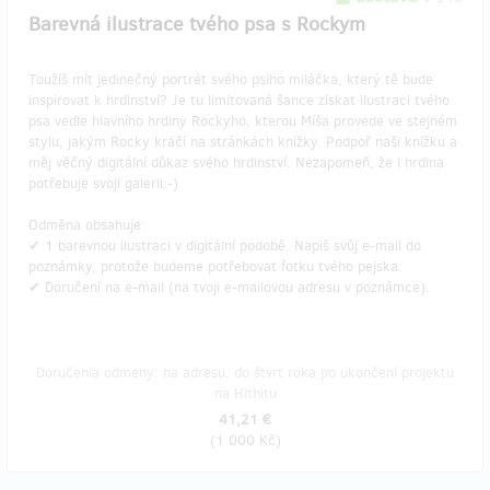
Barevná ilustrace tvého psa s Rockym
Toužíš mít jedinečný portrét svého psího miláčka, který tě bude
inspirovat k hrdinství? Je tu limitovaná šance získat ilustraci tvého
psa vedle hlavního hrdiny Rockyho, kterou Míša provede ve stejném
stylu, jakým Rocky kráčí na stránkách knížky. Podpoř naši knížku a
měj věčný digitální důkaz svého hrdinství. Nezapomeň, že i hrdina
potřebuje svoji galerii:-)
Odměna obsahuje:
✔ 1 barevnou ilustraci v digitální podobě. Napiš svůj e-mail do
poznámky, protože budeme potřebovat fotku tvého pejska.
✔ Doručení na e-mail (na tvoji e-mailovou adresu v poznámce).
Doručenia odmeny: na adresu, do štvrť roka po ukončení projektu
na Hithitu
41,21 €
(
1 000 Kč
)