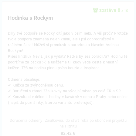
zostáva 8
z 10
Hodinka s Rockym
Díky tvé podpoře se Rocky cítí jako v psím nebi. A víš proč? Protože
tvoje podpora znamená nejen knihu, ale i psí dobrodružství v
reálném čase! Můžeš si promluvit s autorkou a hlavním hrdinou
Rockym!
Píšeš knížku? Nevíš, jak ji vydat? Rád/a by ses poradil/a? Hodinu tě
podržíme za packu :-) a ukážeme ti, kudy vede cesta k vlastní
knížce. Těš na hodinu plnou psího kouzla a inspirace.
Odměna obsahuje:
​✔ Knížku za zvýhodněnou cenu.
✔ Doručení v rámci Zásilkovny na výdejní místo po celé ČR a SR.
✔ Konzultaci v délce 1 hodiny v kavárně v centru Prahy nebo online
(napiš do poznámky, kterou variantu preferuješ).
Doručenia odmeny: Zásilkovna, do štvrť roka po ukončení projektu
na Hithitu
82,42 €