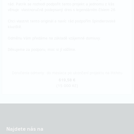
rád. Patrik se rozhodl podpořit tento projekt a jednomu z Vás
věnuje vlastnoručně podepsaný dres s legendárním číslem 26.
Chci vlastnit tento originál a navíc rád podpořím špindlerovské
kluziště.
Odměnu Vám předáme na základě vzájemné domluvy.
Děkujeme za podporu, moc si jí vážíme.
Doručenia odmeny: do mesiaca po ukončení projektu na Hithitu
619,58 €
(
15 000 Kč
)
Najdete nás na