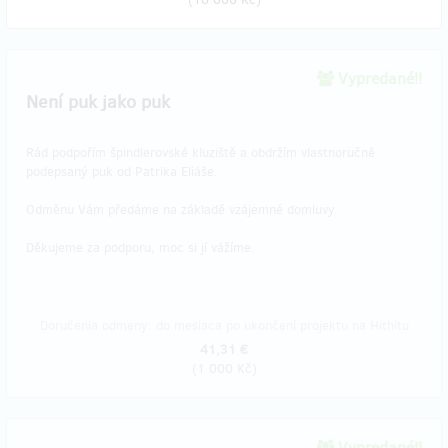
Vypredané!!
Není puk jako puk
Rád podpořím špindlerovské kluziště a obdržím vlastnoručně
podepsaný puk od Patrika Eliáše.
Odměnu Vám předáme na základě vzájemné domluvy.
Děkujeme za podporu, moc si jí vážíme.
Doručenia odmeny: do mesiaca po ukončení projektu na Hithitu
41,31 €
(
1 000 Kč
)
Vypredané!!