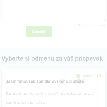
1000
znakov zostáva
Odoslať
Vyberte si odmenu za váš príspevok
predané 15
Jsem fanoušek špindlerovského kluziště
Rád přispěju na dobrou věc a podpořím provoz kluziště jen tak.
Částku lze libovolně navýšit.