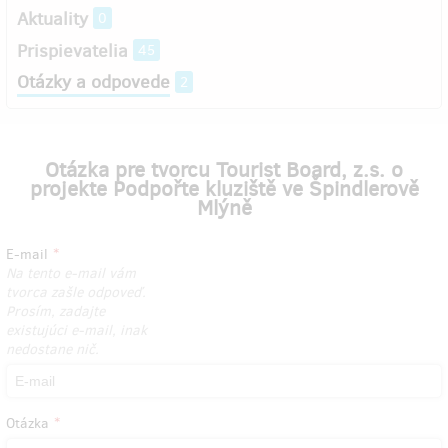
Aktuality
0
Prispievatelia
45
Otázky a odpovede
2
Otázka pre tvorcu Tourist Board, z.s. o
projekte Podpořte kluziště ve Špindlerově
Mlýně
E-mail
Na tento e-mail vám
tvorca zašle odpoveď.
Prosím, zadajte
existujúci e-mail, inak
nedostane nič.
Otázka