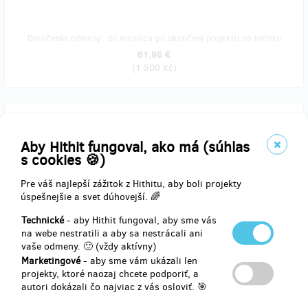
Doručenia odmeny: do mesiaca po ukončení projektu na Hithitu
61,96 €
(
1 500 Kč
)
predané 4
Poděkování za podporu na sociálních sítích
Aby Hithit fungoval, ako má (súhlas
s cookies 🍪)
Jsem milovník bruslení i Špindlerova Mlýna. Rád podpořím projekt
Pre váš najlepší zážitok z Hithitu, aby boli projekty
kluziště a k tomu obdržím originální samolepku, kterou si vyzvednu
úspešnejšie a svet dúhovejší. 🌈
přímo na kluzišti.
Technické
- aby Hithit fungoval, aby sme vás
Za tuto bohulibou službu Vám veřejně poděkujeme na sociálních
na webe nestratili a aby sa nestrácali ani
sítích i na www.mestospindleruvmlyn.cz
vaše odmeny. 🙂 (vždy aktívny)
Marketingové
- aby sme vám ukázali len
Děkujeme za podporu, moc si jí vážíme.
projekty, ktoré naozaj chcete podporiť, a
autori dokázali čo najviac z vás osloviť. 🎯