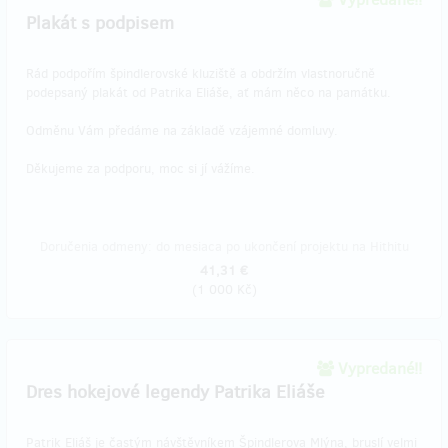
Plakát s podpisem
Rád podpořím špindlerovské kluziště a obdržím vlastnoručně
podepsaný plakát od Patrika Eliáše, ať mám něco na památku.
Odměnu Vám předáme na základě vzájemné domluvy.
Děkujeme za podporu, moc si jí vážíme.
Doručenia odmeny: do mesiaca po ukončení projektu na Hithitu
41,31 €
(
1 000 Kč
)
Vypredané!!
Dres hokejové legendy Patrika Eliáše
Patrik Eliáš je častým návštěvníkem Špindlerova Mlýna, bruslí velmi