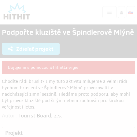
Podpořte kluziště ve Špindlerově Mlýně
Zdieľať projekt
Bojujeme s pomocou #HithitEnergie
Chodíte rádi bruslit? I my tuto aktivitu milujeme a velmi rádi
bychom bruslení ve Špindlerově Mlýně provozovali i v
nadcházející zimní sezóně. Hledáme proto podporu, aby mohl
být provoz kluziště pod širým nebem zachován pro širokou
veřejnost i letos.
Autor:
Tourist Board, z.s.
Projekt