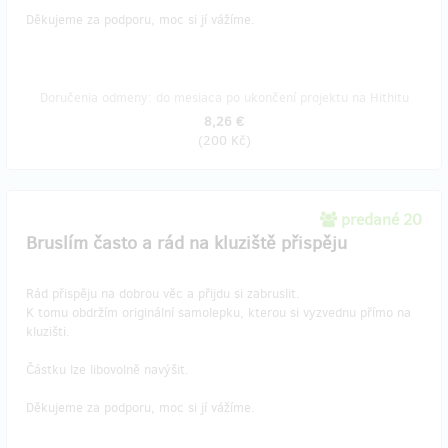
Děkujeme za podporu, moc si jí vážíme.
Doručenia odmeny: do mesiaca po ukončení projektu na Hithitu
8,26 €
(
200 Kč
)
predané 20
Bruslím často a rád na kluziště přispěju
Rád přispěju na dobrou věc a přijdu si zabruslit.
K tomu obdržím originální samolepku, kterou si vyzvednu přímo na
kluzišti.
Částku lze libovolně navýšit.
Děkujeme za podporu, moc si jí vážíme.