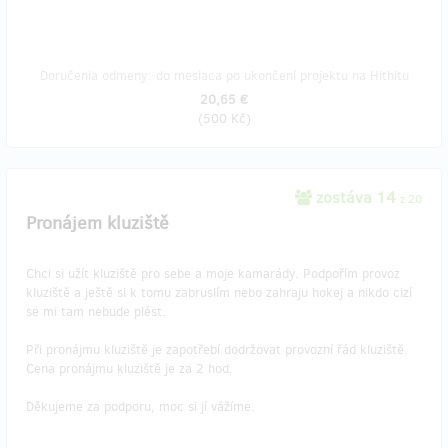
Doručenia odmeny: do mesiaca po ukončení projektu na Hithitu
20,65 €
(
500 Kč
)
zostáva 14
z 20
Pronájem kluziště
Chci si užít kluziště pro sebe a moje kamarády. Podpořím provoz
kluziště a ještě si k tomu zabruslím nebo zahraju hokej a nikdo cizí
se mi tam nebude plést.
Při pronájmu kluziště je zapotřebí dodržovat provozní řád kluziště.
Cena pronájmu kluziště je za 2 hod.
Děkujeme za podporu, moc si jí vážíme.