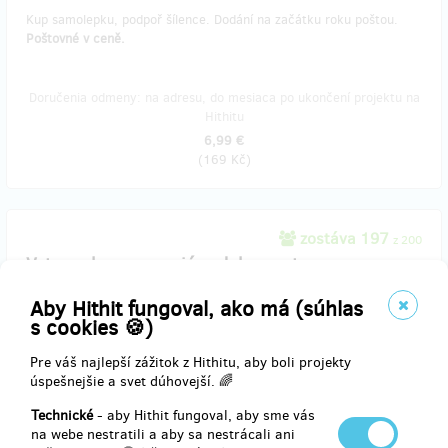
Kup samolepku, podpoř šílence. Dodání na začátku roku poštou.
Poštovné v ceně.
Doručenia odmeny: na adresu, do mesiaca po ukončení projektu na
Hithitu
6,99 €
(
169 Kč
)
zostáva 197
z 200
Vstupenka na premiéru dokumentu
Aby Hithit fungoval, ako má (súhlas
Kup lístek a užij fajn večer. :) Podle míry zájmu upřesníme datum a
s cookies 🍪)
místo po skončení projektu.
Pre váš najlepší zážitok z Hithitu, aby boli projekty
úspešnejšie a svet dúhovejší. 🌈
Doručenia odmeny: do štvrť roka po ukončení projektu na Hithitu
Technické
- aby Hithit fungoval, aby sme vás
na webe nestratili a aby sa nestrácali ani
19,39 €