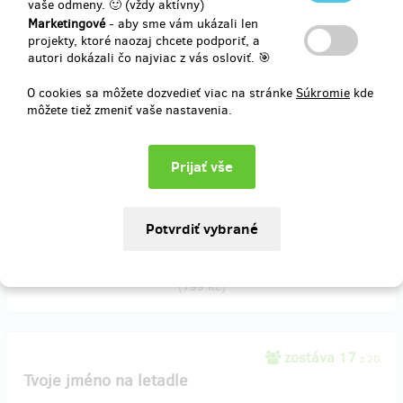
vaše odmeny. 🙂 (vždy aktívny)
(
469 Kč
)
Marketingové
- aby sme vám ukázali len
projekty, ktoré naozaj chcete podporiť, a
autori dokázali čo najviac z vás osloviť. 🎯
predané 1
O cookies sa môžete dozvedieť viac na stránke
Súkromie
kde
Tričko Crazy High
môžete tiež zmeniť vaše nastavenia.
Kup tričko, staň se šílencem. Dodání poštou do konce února, hoď
nám velikost do zprávy tady na Hithitu.
Poštovné v ceně.
Doručenia odmeny: na adresu, do mesiaca po ukončení projektu na
Hithitu
33,03 €
(
799 Kč
)
zostáva 17
z 20
Tvoje jméno na letadle