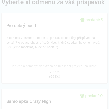
Vyberte si odmenu za váš príspevok
predané 5
Pro dobrý pocit
Kdo z nás v osmnácti nedostal jen tak od babičky příspěvek na
benzín? A pokud chceš přispět více, klidně částku libovolně navyš.
Děkujeme mockrát, bude se hodit. :)
Doručenia odmeny: do týždňa po ukončení projektu na Hithitu
2,85 €
(
69 Kč
)
predané 0
Samolepka Crazy High