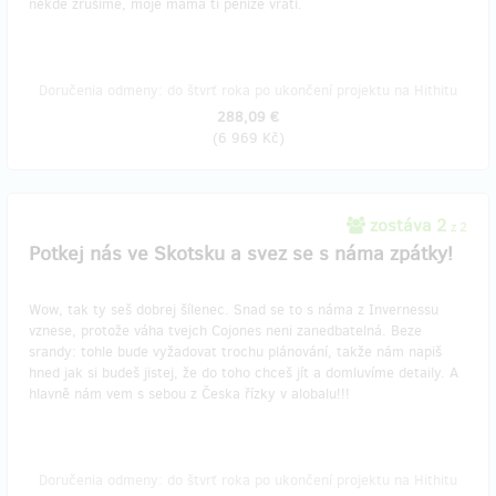
někde zrušíme, moje máma ti peníze vrátí.
Doručenia odmeny: do štvrť roka po ukončení projektu na Hithitu
288,09 €
(
6 969 Kč
)
zostáva 2
z 2
Potkej nás ve Skotsku a svez se s náma zpátky!
Wow, tak ty seš dobrej šílenec. Snad se to s náma z Invernessu
vznese, protože váha tvejch Cojones neni zanedbatelná. Beze
srandy: tohle bude vyžadovat trochu plánování, takže nám napiš
hned jak si budeš jistej, že do toho chceš jít a domluvíme detaily. A
hlavně nám vem s sebou z Česka řízky v alobalu!!!
Doručenia odmeny: do štvrť roka po ukončení projektu na Hithitu