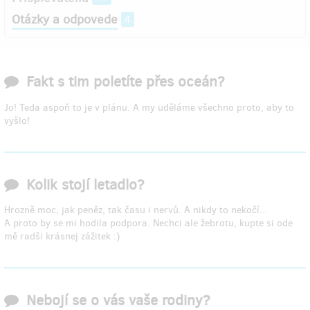
Otázky a odpovede
4
Fakt s tim poletíte přes oceán?
Jo! Teda aspoň to je v plánu. A my uděláme všechno proto, aby to
vyšlo!
Kolik stojí letadlo?
Hrozně moc, jak peněz, tak času i nervů. A nikdy to nekočí...
A proto by se mi hodila podpora. Nechci ale žebrotu, kupte si ode
mě radši krásnej zážitek :)
Nebojí se o vás vaše rodiny?