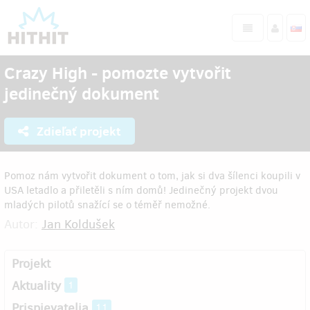
Crazy High - pomozte vytvořit
jedinečný dokument
Zdieľať projekt
Pomoz nám vytvořit dokument o tom, jak si dva šílenci koupili v
USA letadlo a přiletěli s ním domů! Jedinečný projekt dvou
mladých pilotů snažící se o téměř nemožné.
Autor:
Jan Koldušek
Projekt
Aktuality
1
Prispievatelia
11