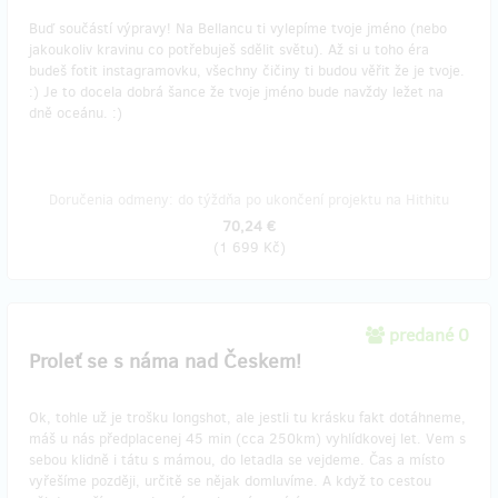
Buď součástí výpravy! Na Bellancu ti vylepíme tvoje jméno (nebo
jakoukoliv kravinu co potřebuješ sdělit světu). Až si u toho éra
budeš fotit instagramovku, všechny čičiny ti budou věřit že je tvoje.
:) Je to docela dobrá šance že tvoje jméno bude navždy ležet na
dně oceánu. :)
Doručenia odmeny: do týždňa po ukončení projektu na Hithitu
70,24 €
(
1 699 Kč
)
predané 0
Proleť se s náma nad Českem!
Ok, tohle už je trošku longshot, ale jestli tu krásku fakt dotáhneme,
máš u nás předplacenej 45 min (cca 250km) vyhlídkovej let. Vem s
sebou klidně i tátu s mámou, do letadla se vejdeme. Čas a místo
vyřešíme později, určitě se nějak domluvíme. A když to cestou