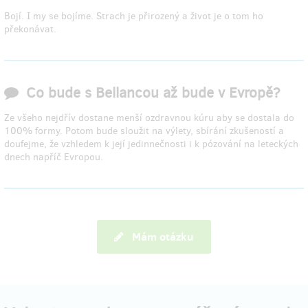
Bojí. I my se bojíme. Strach je přirozený a život je o tom ho
překonávat.
Co bude s Bellancou až bude v Evropě?
Ze všeho nejdřív dostane menší ozdravnou kúru aby se dostala do
100% formy. Potom bude sloužit na výlety, sbírání zkušeností a
doufejme, že vzhledem k její jedinnečnosti i k pózování na leteckých
dnech napříč Evropou.
Mám otázku