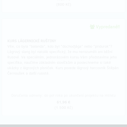
(
800 Kč
)
Vypredané!!
KURS LÁGERNICKÉ RUŠTINY
Víte, co byla "balanda", kdo byl "dochoďjága" nebo "pridurok"?
Lágrový slang byl natolik specifický, že mu nerozuměli ani běžní
Rusové. Ve speciálním, jednorázovém kursu Vám představíme jeho
specifika, naučíme základním slovíčkům a poslechneme si také
ukázky z lágrových písniček. Kurs povede lágrový harcovník Štěpán
Černoušek a další rusisté.
Doručenia odmeny: do pol roka po ukončení projektu na Hithitu
61,96 €
(
1 500 Kč
)