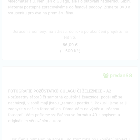
videomateriálu. Není jen o Gulagu, ale i o putování nádhernou Sibiří.
Materiál postupně zpracováváme do filmové podoby. Získejte DVD a
vstupenku pro dva na premiéru filmu!
Doručenia odmeny: na adresu, do roka po ukončení projektu na
Hithitu
66,09 €
(
1 600 Kč
)
predané 8
FOTOGRAFIE POZŮSTATKŮ GULAGU ČI ŽELEZNICE - A2
Pozůstatky táborů či samotná opuštěná železnice, podél níž se
nacházejí, v sobě mají jistou „temnou poetiku“. Pokusili jsme se ji
zachytit v našich fotografiích. Dáme Vám na výběr a určenou
fotografii Vám pošleme vytištěnou ve formátu A3 s popisem a
originálním věnováním autora.
Doručenia odmeny: na adresu, do štvrť roka po ukončení projektu