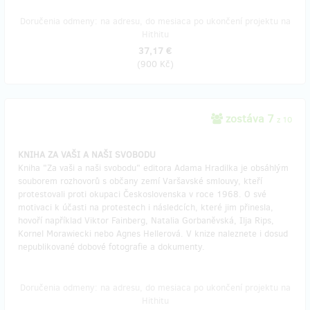
Doručenia odmeny: na adresu, do mesiaca po ukončení projektu na
Hithitu
37,17 €
(
900 Kč
)
zostáva 7
z 10
KNIHA ZA VAŠI A NAŠI SVOBODU
Kniha "Za vaši a naši svobodu" editora Adama Hradilka je obsáhlým
souborem rozhovorů s občany zemí Varšavské smlouvy, kteří
protestovali proti okupaci Československa v roce 1968. O své
motivaci k účasti na protestech i následcích, které jim přinesla,
hovoří například Viktor Fainberg, Natalia Gorbaněvská, Ilja Rips,
Kornel Morawiecki nebo Agnes Hellerová. V knize naleznete i dosud
nepublikované dobové fotografie a dokumenty.
Doručenia odmeny: na adresu, do mesiaca po ukončení projektu na
Hithitu