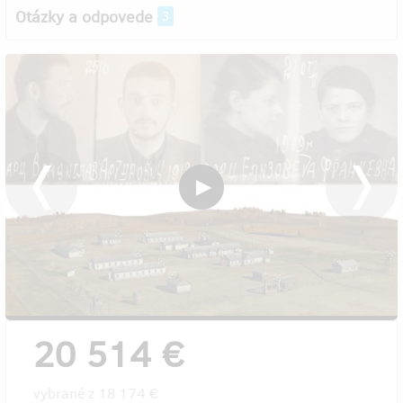
Otázky a odpovede
3
20 514 €
vybrané z
18 174 €