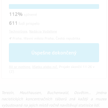
112%
splnené
611
ľudí prispelo
Technológie
,
Nadácia Vodafone
Praha, Hlavní město Praha, Česká republika
Úspešne dokončený
All or nothing.
Všetko alebo nič.
Projekt skončil 11:26 v
{2}.
Terezín, Mauthausen, Buchenwald, Osvětim... jména
nacistických koncentračních táborů zná každý a muzea
vybudovaná na jejich místě ročně navštěvují statisíce lidí.