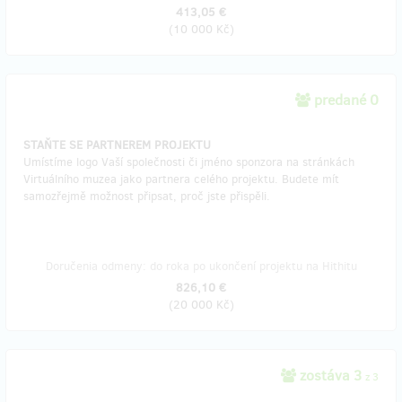
413,05 €
(
10 000 Kč
)
predané 0
STAŇTE SE PARTNEREM PROJEKTU
Umístíme logo Vaší společnosti či jméno sponzora na stránkách
Virtuálního muzea jako partnera celého projektu. Budete mít
samozřejmě možnost připsat, proč jste přispěli.
Doručenia odmeny: do roka po ukončení projektu na Hithitu
826,10 €
(
20 000 Kč
)
zostáva 3
z 3