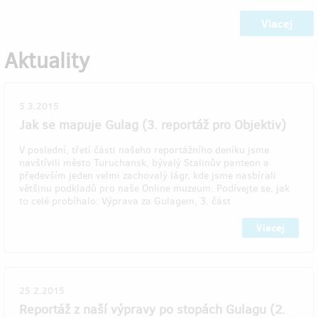
Viacej
Aktuality
5.3.2015
Jak se mapuje Gulag (3. reportáž pro Objektiv)
V poslední, třetí části našeho reportážního deníku jsme
navštívili město Turuchansk, bývalý Stalinův panteon a
především jeden velmi zachovalý lágr, kde jsme nasbírali
většinu podkladů pro naše Online muzeum. Podívejte se, jak
to celé probíhalo: Výprava za Gulagem, 3. část
Viacej
25.2.2015
Reportáž z naší výpravy po stopách Gulagu (2.