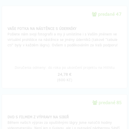
predané 47
VAŠE FOTKA NA NÁSTĚNCE S ÚDERNÍKY
Pošlete nám svoji fotografii a my ji umístíme i s Vaším jménem ve
virtuální prohlídce na nástěnce se jmény úderníků (takové "tabule
cti" byly v každém lágru). Ovšem s poděkováním za Vaši podporu!
Doručenia odmeny: do roka po ukončení projektu na Hithitu
24,78 €
(
600 Kč
)
predané 85
DVD S FILMEM Z VÝPRAVY NA SIBIŘ
Během našich výprav za opuštěnými lágry jsme natočili hodiny
videomateriálu. Není jen o Gulagu, ale i o putování nádhernou Sibiří.