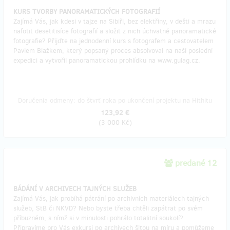
KURS TVORBY PANORAMATICKÝCH FOTOGRAFIÍ
Zajímá Vás, jak kdesi v tajze na Sibiři, bez elektřiny, v dešti a mrazu
nafotit desetitisíce fotografií a složit z nich úchvatné panoramatické
fotografie? Přijďte na jednodenní kurs s fotografem a cestovatelem
Pavlem Blažkem, který popsaný proces absolvoval na naší poslední
expedici a vytvořil panoramatickou prohlídku na www.gulag.cz.
Doručenia odmeny: do štvrť roka po ukončení projektu na Hithitu
123,92 €
(
3 000 Kč
)
predané 12
BÁDÁNÍ V ARCHIVECH TAJNÝCH SLUŽEB
Zajímá Vás, jak probíhá pátrání po archivních materiálech tajných
služeb, StB či NKVD? Nebo byste třeba chtěli zapátrat po svém
příbuzném, s nímž si v minulosti pohrálo totalitní soukolí?
Připravíme pro Vás exkursi po archivech šitou na míru a pomůžeme