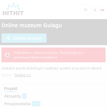
Online muzeum Gulagu
Zdieľať projekt
Podpořeno v rámci programu Technologie pro
společnost Nadace Vodafone
Unikátní portál přibližující sovětský systém pracovních táborů
Autor:
Gulag.cz
Projekt
Aktuality
6
Prispievatelia
611