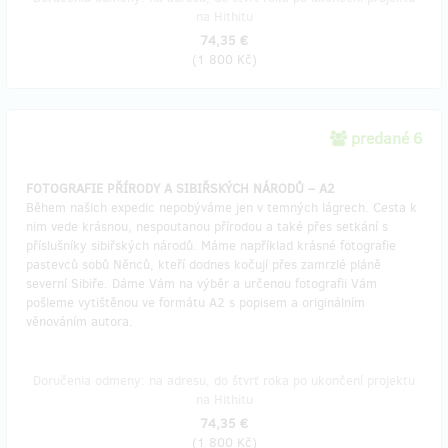
na Hithitu
74,35 €
(
1 800 Kč
)
predané 6
FOTOGRAFIE PŘÍRODY A SIBIŘSKÝCH NÁRODŮ – A2
Během našich expedic nepobýváme jen v temných lágrech. Cesta k
nim vede krásnou, nespoutanou přírodou a také přes setkání s
příslušníky sibiřských národů. Máme například krásné fotografie
pastevců sobů Něnců, kteří dodnes kočují přes zamrzlé pláně
severní Sibiře. Dáme Vám na výběr a určenou fotografii Vám
pošleme vytištěnou ve formátu A2 s popisem a originálním
věnováním autora.
Doručenia odmeny: na adresu, do štvrť roka po ukončení projektu
na Hithitu
74,35 €
(
1 800 Kč
)