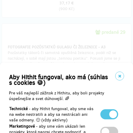
37,17 €
(
900 Kč
)
predané 29
FOTOGRAFIE POZŮSTATKŮ GULAGU ČI ŽELEZNICE - A3
Pozůstatky táborů či samotná opuštěná železnice, podél níž se
nacházejí, v sobě mají jistou „temnou poetiku“. Pokusili jsme se ji
zachytit v našich fotografiích. Dáme Vám na výběr a určenou
fotografii Vám pošleme vytištěnou ve formátu A3 s popisem a
originálním věnováním autora.
Aby Hithit fungoval, ako má (súhlas
s cookies 🍪)
Doručenia odmeny: na adresu, do štvrť roka po ukončení projektu
Pre váš najlepší zážitok z Hithitu, aby boli projekty
na Hithitu
úspešnejšie a svet dúhovejší. 🌈
49,57 €
Technické
- aby Hithit fungoval, aby sme vás
(
1 200 Kč
)
na webe nestratili a aby sa nestrácali ani
vaše odmeny. 🙂 (vždy aktívny)
Marketingové
- aby sme vám ukázali len
projekty, ktoré naozaj chcete podporiť, a