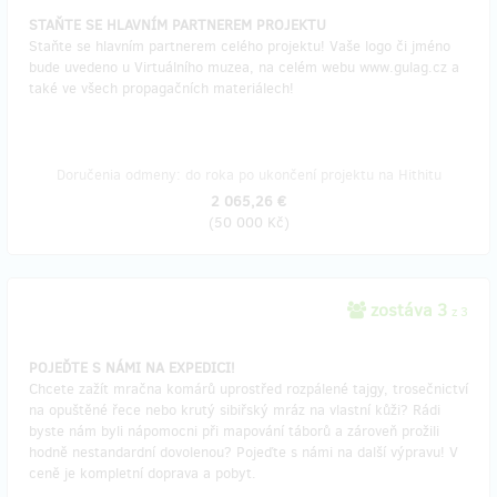
STAŇTE SE HLAVNÍM PARTNEREM PROJEKTU
Staňte se hlavním partnerem celého projektu! Vaše logo či jméno
bude uvedeno u Virtuálního muzea, na celém webu www.gulag.cz a
také ve všech propagačních materiálech!
Doručenia odmeny: do roka po ukončení projektu na Hithitu
2 065,26 €
(
50 000 Kč
)
zostáva 3
z 3
POJEĎTE S NÁMI NA EXPEDICI!
Chcete zažít mračna komárů uprostřed rozpálené tajgy, trosečnictví
na opuštěné řece nebo krutý sibiřský mráz na vlastní kůži? Rádi
byste nám byli nápomocni při mapování táborů a zároveň prožili
hodně nestandardní dovolenou? Pojeďte s námi na další výpravu! V
ceně je kompletní doprava a pobyt.