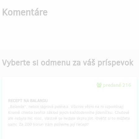
Komentáre
Vyberte si odmenu za váš príspevok
predané 216
RECEPT NA BALANDU
„Balanda“, neboli lágrová polévka. Všichni vězni na ni vzpomínají.
Kromě chleba tvořila základ jejich každodenního jídelníčku. Chuťově
ale nebyla nic moc, vlastně se nedala skoro jíst. Ověřit si to můžete
sami. Za 200 korun Vám pošleme její recept!