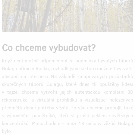
Co chceme vybudovat?
Když není možné připomenout si podmínky bývalých táborů
Gulagu přímo v Rusku, rozhodli jsme se tuto možnost vytvořit
alespoň na internetu. Na základě zmapovaných pozůstatků
skutečných táborů Gulagu, které dnes tlí opuštěny kdesi
v tajze, chceme vytvořit jejich autentickou kompletní 3D
rekonstrukci a virtuální prohlídku s vizualizací nalezených
předmětů denní potřeby vězňů. To vše chceme propojit také
s výpověďmi pamětníků, kteří si prošli peklem sovětských
koncentráků. Mimochodem – mezi 18 miliony vězňů Gulagu
bylo…