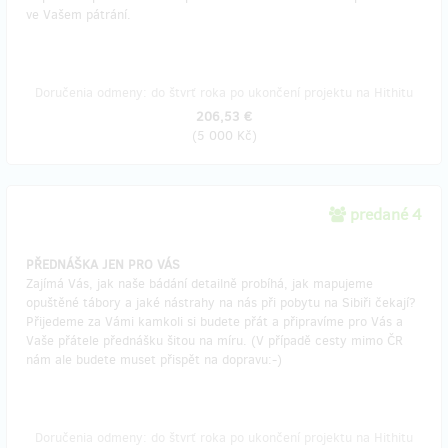
ve Vašem pátrání.
Doručenia odmeny: do štvrť roka po ukončení projektu na Hithitu
206,53 €
(
5 000 Kč
)
predané 4
PŘEDNÁŠKA JEN PRO VÁS
Zajímá Vás, jak naše bádání detailně probíhá, jak mapujeme
opuštěné tábory a jaké nástrahy na nás při pobytu na Sibiři čekají?
Přijedeme za Vámi kamkoli si budete přát a připravíme pro Vás a
Vaše přátele přednášku šitou na míru. (V případě cesty mimo ČR
nám ale budete muset přispět na dopravu:-)
Doručenia odmeny: do štvrť roka po ukončení projektu na Hithitu