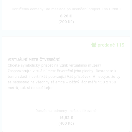
Doručenia odmeny: do mesiaca po ukončení projektu na Hithitu
8,26 €
(
200 Kč
)
predané 119
VIRTUÁLNÍ METR ČTVEREČNÍ
Chcete symbolicky přispět na vznik virtuálního muzea?
Zasponzorujte virtuální metr čtvereční jeho plochy! Dostanete k
tomu zvláštní certifikát potvrzující Váš příspěvek. A nebojte, že by
se nedostalo na všechny zájemce – běžný lágr měřil 150 x 150
metrů, tak si to spočítejte...
Doručenia odmeny: nešpecifikované
16,52 €
(
400 Kč
)