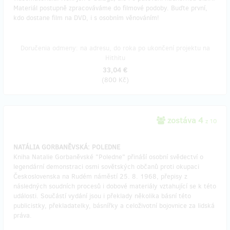
Materiál postupně zpracováváme do filmové podoby. Buďte první,
kdo dostane film na DVD, i s osobním věnováním!
Doručenia odmeny: na adresu, do roka po ukončení projektu na
Hithitu
33,04 €
(
800 Kč
)
zostáva 4
z 10
NATÁLIA GORBANĚVSKÁ: POLEDNE
Kniha Natalie Gorbaněvské "Poledne" přináší osobní svědectví o
legendární demonstraci osmi sovětských občanů proti okupaci
Československa na Rudém náměstí 25. 8. 1968, přepisy z
následných soudních procesů i dobové materiály vztahující se k této
události. Součástí vydání jsou i překlady několika básní této
publicistky, překladatelky, básnířky a celoživotní bojovnice za lidská
práva.