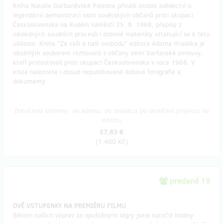
Kniha Natalie Gorbaněvské Poledne přináší osobní svědectví o
legendární demonstraci osmi sovětských občanů proti okupaci
Československa na Rudém náměstí 25. 8. 1968, přepisy z
následných soudních procesů i dobové materiály vztahující se k této
události. Kniha "Za vaši a naši svobodu" editora Adama Hradilka je
obsáhlým souborem rozhovorů s občany zemí Varšavské smlouvy,
kteří protestovali proti okupaci Československa v roce 1968. V
knize naleznete i dosud nepublikované dobové fotografie a
dokumenty.
Doručenia odmeny: na adresu, do mesiaca po ukončení projektu na
Hithitu
57,83 €
(
1 400 Kč
)
predané 19
DVĚ VSTUPENKY NA PREMIÉRU FILMU
Během našich výprav za opuštěnými lágry jsme natočili hodiny