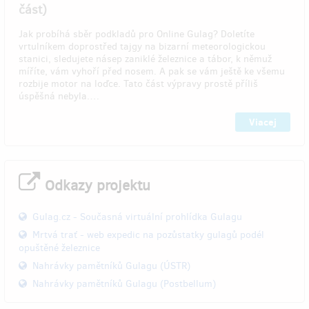
část)
Jak probíhá sběr podkladů pro Online Gulag? Doletíte
vrtulníkem doprostřed tajgy na bizarní meteorologickou
stanici, sledujete násep zaniklé železnice a tábor, k němuž
míříte, vám vyhoří před nosem. A pak se vám ještě ke všemu
rozbije motor na loďce. Tato část výpravy prostě příliš
úspěšná nebyla.…
Viacej
Odkazy projektu
Gulag.cz - Současná virtuální prohlídka Gulagu
Mrtvá trať - web expedic na pozůstatky gulagů podél
opuštěné železnice
Nahrávky pamětníků Gulagu (ÚSTR)
Nahrávky pamětníků Gulagu (Postbellum)