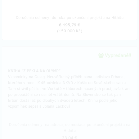
Doručenia odmeny: do roka po ukončení projektu na Hithitu
6 195,79 €
(
150 000 Kč
)
Vypredané!!
KNIHA "Z PEKLA NA OLYMP"
Vzpomínky na Gulag. Neuvěřitelný příběh pana Ladislava Erbana,
kterého v roce 1945 odvlekla NKVD z Košic do Sovětského svazu.
Tam strávil pět let ve Vorkutě v táborech nucených prací, avšak ani
po propuštění se nesměl vrátit domů. Na Slovensko se tak pan
Erban dostal až po dlouhých dvaceti letech. Knihu podle jeho
vzpomínek sepsala Jolana Lacková.
Doručenia odmeny: na adresu, do mesiaca po ukončení projektu na
Hithitu
33,04 €