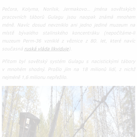
Pečora, Kolyma, Norilsk, Jermakovo... jména sovětských
pracovních táborů Gulagu jsou naopak známá mnohem
méně. Navíc dosud nevzniklo ani jedno jediné muzeum na
místě bývalého stalinského koncentráku (nepočítáme-li
muzeum Perm-36 vzniklé z věznice z 80. let, které navíc
současná
ruská vláda likviduje
).
Přitom byl sovětský systém Gulagu s nacistickými tábory
v mnohém shodný. Prošlo jím na 18 milionů lidí, z nichž
nejméně 1,6 milionu nepřežilo.