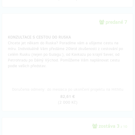
predané 7
KONZULTACE S CESTOU DO RUSKA
Chcete jet někam do Ruska? Poradíme vám a ušijeme cestu na
míru. Individuálně Vám předáme 20leté zkušenosti z cestování po
celém Rusku (nejen po Gulagu:), od Kavkazu po krajní Sever, od
Petrohradu po Dálný Východ. Pomůžeme Vám naplánovat cestu
podle vašich představ.
Doručenia odmeny: do mesiaca po ukončení projektu na Hithitu
82,61 €
(
2 000 Kč
)
zostáva 3
z 10