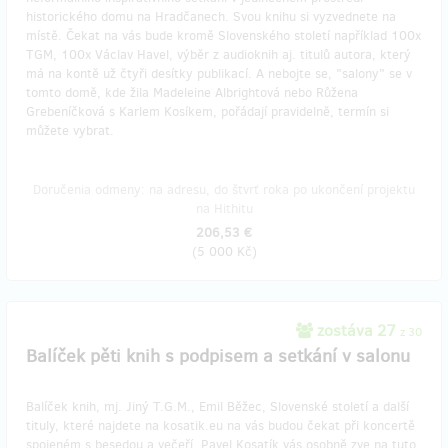
historického domu na Hradčanech. Svou knihu si vyzvednete na
místě. Čekat na vás bude kromě Slovenského století například 100x
TGM, 100x Václav Havel, výběr z audioknih aj. titulů autora, který
má na kontě už čtyři desítky publikací. A nebojte se, "salony" se v
tomto domě, kde žila Madeleine Albrightová nebo Růžena
Grebeníčková s Karlem Kosíkem, pořádají pravidelně, termín si
můžete vybrat.
Doručenia odmeny: na adresu, do štvrť roka po ukončení projektu
na Hithitu
206,53 €
(
5 000 Kč
)
zostáva 27
z 30
Balíček pěti knih s podpisem a setkání v salonu
Balíček knih, mj. Jiný T.G.M., Emil Běžec, Slovenské století a další
tituly, které najdete na kosatik.eu na vás budou čekat při koncertě
spojeném s besedou a večeří. Pavel Kosatík vás osobně zve na tuto