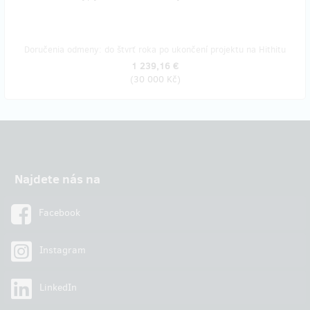
Doručenia odmeny: do štvrť roka po ukončení projektu na Hithitu
1 239,16 €
(
30 000 Kč
)
Najdete nás na
Facebook
Instagram
LinkedIn