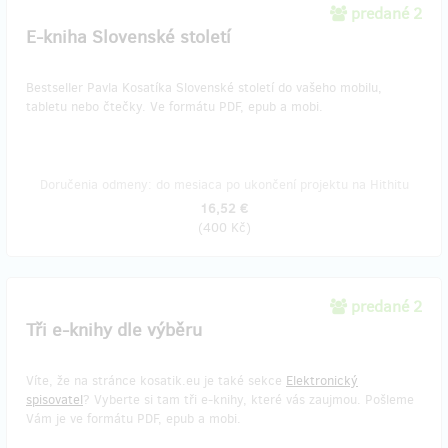
predané 2
E-kniha Slovenské století
Bestseller Pavla Kosatíka Slovenské století do vašeho mobilu,
tabletu nebo čtečky. Ve formátu PDF, epub a mobi.
Doručenia odmeny: do mesiaca po ukončení projektu na Hithitu
16,52 €
(
400 Kč
)
predané 2
Tři e-knihy dle výběru
Víte, že na stránce kosatik.eu je také sekce
Elektronický
spisovatel
? Vyberte si tam tři e-knihy, které vás zaujmou. Pošleme
Vám je ve formátu PDF, epub a mobi.