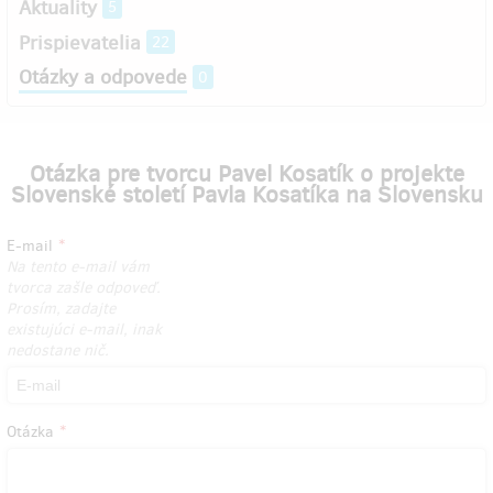
Aktuality
5
Prispievatelia
22
Otázky a odpovede
0
Otázka pre tvorcu Pavel Kosatík o projekte
Slovenské století Pavla Kosatíka na Slovensku
E-mail
Na tento e-mail vám
tvorca zašle odpoveď.
Prosím, zadajte
existujúci e-mail, inak
nedostane nič.
Otázka