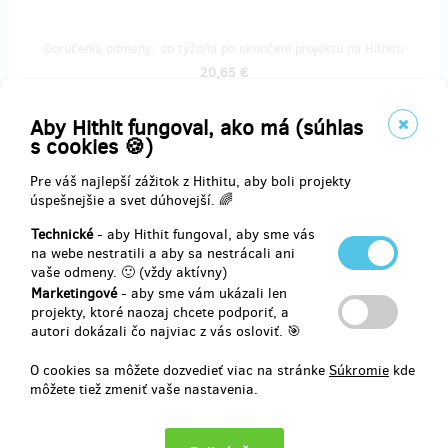
Doručenia odmeny: do týždňa po ukončení projektu na Hithitu
20,65 €
(
500 Kč
)
Aby Hithit fungoval, ako má (súhlas
s cookies 🍪)
zostáva 47
z 50
Pre váš najlepší zážitok z Hithitu, aby boli projekty
Slovenské století papírově a elektronicky
úspešnejšie a svet dúhovejší. 🌈
Technické
- aby Hithit fungoval, aby sme vás
Do knihovny i na cesty. Kniha vám dorazí s podpisem autora a také
na webe nestratili a aby sa nestrácali ani
v elektronické podobě (PDF, epub a mobi).
vaše odmeny. 🙂 (vždy aktívny)
Marketingové
- aby sme vám ukázali len
projekty, ktoré naozaj chcete podporiť, a
Doručenia odmeny: na adresu, do mesiaca po ukončení projektu na
autori dokázali čo najviac z vás osloviť. 🎯
Hithitu
41,31 €
O cookies sa môžete dozvedieť viac na stránke
Súkromie
kde
(
1 000 Kč
)
môžete tiež zmeniť vaše nastavenia.