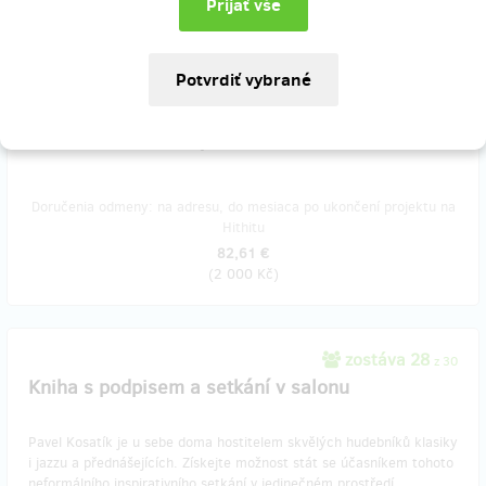
zostáva 48
z 50
Kniha s podpisem autora a tři e-knihy
Bestseller Slovenské století v papírové formě s podpisem autora a k
tomu tři e-knihy podle
vlastního výběru
ve formátu PDF, epub a
mobi. Poštovné v rámci ČR je v ceně.
Doručenia odmeny: na adresu, do mesiaca po ukončení projektu na
Hithitu
82,61 €
(
2 000 Kč
)
zostáva 28
z 30
Kniha s podpisem a setkání v salonu
Pavel Kosatík je u sebe doma hostitelem skvělých hudebníků klasiky
i jazzu a přednášejících. Získejte možnost stát se účasníkem tohoto
neformálního inspirativního setkání v jedinečném prostředí