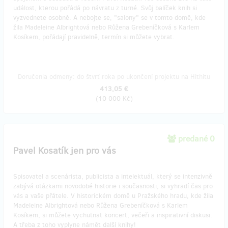
událost, kterou pořádá po návratu z turné. Svůj balíček knih si
vyzvednete osobně. A nebojte se, "salony" se v tomto domě, kde
žila Madeleine Albrightová nebo Růžena Grebeníčková s Karlem
Kosíkem, pořádají pravidelně, termín si můžete vybrat.
Doručenia odmeny: do štvrť roka po ukončení projektu na Hithitu
413,05 €
(
10 000 Kč
)
predané 0
Pavel Kosatík jen pro vás
Spisovatel a scenárista, publicista a intelektuál, který se intenzivně
zabývá otázkami novodobé historie i současnosti, si vyhradí čas pro
vás a vaše přátele. V historickém domě u Pražského hradu, kde žila
Madeleine Albrightová nebo Růžena Grebeníčková s Karlem
Kosíkem, si můžete vychutnat koncert, večeři a inspirativní diskusi.
A třeba z toho vyplyne námět další knihy!