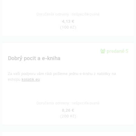
Doručenia odmeny: nešpecifikované
4,13 €
(
100 Kč
)
predané 5
Dobrý pocit a e-kniha
Za vaši podporu vám rádi pošleme jednu e-knihu z nabídky na
eshopu
kosatik.eu
.
Doručenia odmeny: nešpecifikované
8,26 €
(
200 Kč
)