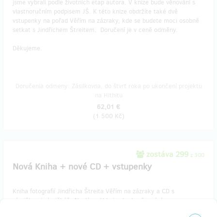
jsme vybrali podle životních etap autora. V knize bude věnování s
vlastnoručním podpisem JŠ. K této knize obdržíte také dvě
vstupenky na pořad Věřím na zázraky, kde se budete moci osobně
setkat s Jindřichem Štreitem. Doručení je v ceně odměny.
Děkujeme.
Doručenia odmeny: Zásilkovna, do štvrť roka po ukončení projektu
na Hithitu
62,01 €
(
1 500 Kč
)
zostáva 299
z 300
Nová Kniha + nové CD + vstupenky
Kniha fotografií Jindřicha Štreita Věřím na zázraky a CD s
písničkami písničkáře Nosláva. V knize bude věnování s
vlastnoručním podpisem JŠ. K tomu obdržíte také vstupenku na