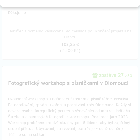
Všechno v krabici.
Děkujeme.
Doručenia odmeny: Zásilkovna, do mesiaca po ukončení projektu na
Hithitu
103,35 €
(
2 500 Kč
)
zostáva 27
z 30
Fotografický workshop s písničkami v Olomouci
Dvoudenní workshop s Jindřichem Štreitem a písničkářem Nosláva.
Fotografování, zpívání, tvoření a poznávání krás Olomouce. Každý si
odveze osobní fotografický portrét s věnováním od mistra Jindřicha
Štreita a album svých fotografií z workshopu. Realizace jaro 2023.
Workshop proběhne pro dvě skupiny po 15 lidech, aby byl zajištěný
osobní přístup. Ubytování, stravování, portrét je v ceně odměny.
Těšíme se na setkání.