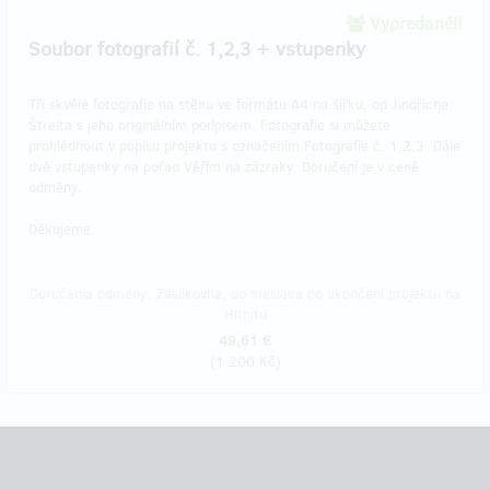
Vypredané!!
Soubor fotografií č. 1,2,3 + vstupenky
Tři skvělé fotografie na stěnu ve formátu A4 na šířku, od Jindřicha
Štreita s jeho originálním podpisem. Fotografie si můžete
prohlédnout v popisu projektu s označením Fotografie č. 1,2,3. Dále
dvě vstupenky na pořad Věřím na zázraky. Doručení je v ceně
odměny.
Děkujeme.
Doručenia odmeny: Zásilkovna, do mesiaca po ukončení projektu na
Hithitu
49,61 €
(
1 200 Kč
)