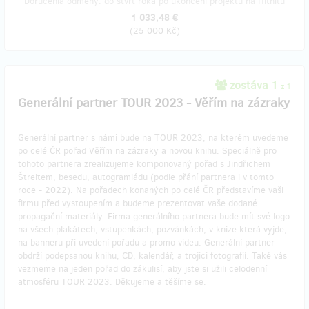
Doručenia odmeny: do štvrť roka po ukončení projektu na Hithitu
1 033,48 €
(
25 000 Kč
)
zostáva 1
z 1
Generální partner TOUR 2023 - Věřím na zázraky
Generální partner s námi bude na TOUR 2023, na kterém uvedeme
po celé ČR pořad Věřím na zázraky a novou knihu. Speciálně pro
tohoto partnera zrealizujeme komponovaný pořad s Jindřichem
Štreitem, besedu, autogramiádu (podle přání partnera i v tomto
roce - 2022). Na pořadech konaných po celé ČR představíme vaši
firmu před vystoupením a budeme prezentovat vaše dodané
propagační materiály. Firma generálního partnera bude mít své logo
na všech plakátech, vstupenkách, pozvánkách, v knize která vyjde,
na banneru při uvedení pořadu a promo videu. Generální partner
obdrží podepsanou knihu, CD, kalendář, a trojici fotografií. Také vás
vezmeme na jeden pořad do zákulisí, aby jste si užili celodenní
atmosféru TOUR 2023. Děkujeme a těšíme se.