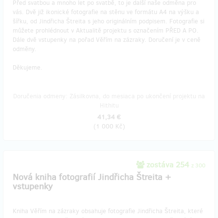
Před svatbou a mnoho let po svatbě, to je další naše odměna pro
vás. Dvě již ikonické fotografie na stěnu ve formátu A4 na výšku a
šířku, od Jindřicha Štreita s jeho originálním podpisem. Fotografie si
můžete prohlédnout v Aktualitě projektu s označením PŘED A PO.
Dále dvě vstupenky na pořad Věřím na zázraky. Doručení je v ceně
odměny.
Děkujeme.
Doručenia odmeny: Zásilkovna, do mesiaca po ukončení projektu na
Hithitu
41,34 €
(
1 000 Kč
)
zostáva 254
z 300
Nová kniha fotografií Jindřicha Štreita +
vstupenky
Kniha Věřím na zázraky obsahuje fotografie Jindřicha Štreita, které