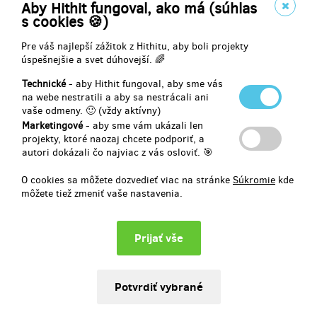
pořad Věřím na zázraky, kde se budete moci osobně setkat s
Aby Hithit fungoval, ako má (súhlas
Jindřichem Štreitem. Doručení je v ceně odměny.
s cookies 🍪)
Děkujeme.
Pre váš najlepší zážitok z Hithitu, aby boli projekty
úspešnejšie a svet dúhovejší. 🌈
Technické
- aby Hithit fungoval, aby sme vás
na webe nestratili a aby sa nestrácali ani
Doručenia odmeny: Zásilkovna, do štvrť roka po ukončení projektu
vaše odmeny. 🙂 (vždy aktívny)
na Hithitu
Marketingové
- aby sme vám ukázali len
74,41 €
projekty, ktoré naozaj chcete podporiť, a
(
1 800 Kč
)
autori dokázali čo najviac z vás osloviť. 🎯
O cookies sa môžete dozvedieť viac na stránke
Súkromie
kde
môžete tiež zmeniť vaše nastavenia.
zostáva 84
z 100
Všechno v krabici
V této odměně jsou úplně všechny naše výtvory položené pěkně do
krabice.
Nová kniha
Věřím na zázraky a
nové CD
Věřím na zázraky
+ dvě vstupenky na náš NOVÝ pořad. Dále CD Zastavit čas a kniha
Zastavit čas, kterou jsme vydali v roce 2019. Na knihu zastavit čas
a CD Zastavit čas se můžete podívat v popisu projektu v části