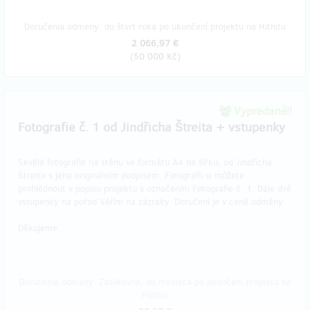
Doručenia odmeny: do štvrť roka po ukončení projektu na Hithitu
2 066,97 €
(
50 000 Kč
)
Vypredané!!
Fotografie č. 1 od Jindřicha Štreita + vstupenky
Skvělá fotografie na stěnu ve formátu A4 na šířku, od Jindřicha
Štreita s jeho originálním podpisem. Fotografii si můžete
prohlédnout v popisu projektu s označením Fotografie č. 1. Dále dvě
vstupenky na pořad Věřím na zázraky. Doručení je v ceně odměny.
Děkujeme.
Doručenia odmeny: Zásilkovna, do mesiaca po ukončení projektu na
Hithitu