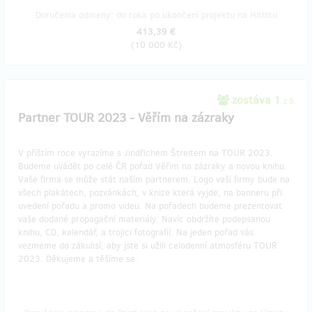
Doručenia odmeny: do roka po ukončení projektu na Hithitu
413,39 €
(
10 000 Kč
)
zostáva 1
z 5
Partner TOUR 2023 - Věřím na zázraky
V příštím roce vyrazíme s Jindřichem Štreitem na TOUR 2023.
Budeme uvádět po celé ČR pořad Věřím na zázraky a novou knihu.
Vaše firma se může stát naším partnerem. Logo vaší firmy bude na
všech plakátech, pozvánkách, v knize která vyjde, na banneru při
uvedení pořadu a promo videu. Na pořadech budeme prezentovat
vaše dodané propagační materiály. Navíc obdržíte podepsanou
knihu, CD, kalendář, a trojici fotografií. Na jeden pořad vás
vezmeme do zákulisí, aby jste si užili celodenní atmosféru TOUR
2023. Děkujeme a těšíme se.