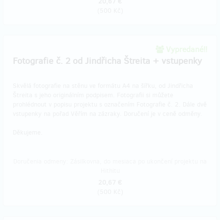
20,67 €
(
500 Kč
)
Vypredané!!
Fotografie č. 2 od Jindřicha Štreita + vstupenky
Skvělá fotografie na stěnu ve formátu A4 na šířku, od Jindřicha
Štreita s jeho originálním podpisem. Fotografii si můžete
prohlédnout v popisu projektu s označením Fotografie č. 2. Dále dvě
vstupenky na pořad Věřím na zázraky. Doručení je v ceně odměny.
Děkujeme.
Doručenia odmeny: Zásilkovna, do mesiaca po ukončení projektu na
Hithitu
20,67 €
(
500 Kč
)