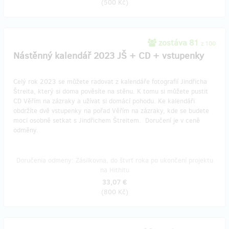
(
500 Kč
)
zostáva 81
z 100
Nástěnný kalendář 2023 JŠ + CD + vstupenky
Celý rok 2023 se můžete radovat z kalendáře fotografií Jindřicha
Štreita, který si doma pověsíte na stěnu. K tomu si můžete pustit
CD Věřím na zázraky a užívat si domácí pohodu. Ke kalendáři
obdržíte dvě vstupenky na pořad Věřím na zázraky, kde se budete
moci osobně setkat s Jindřichem Štreitem. Doručení je v ceně
odměny.
Doručenia odmeny: Zásilkovna, do štvrť roka po ukončení projektu
na Hithitu
33,07 €
(
800 Kč
)