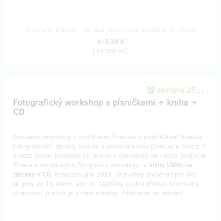
Doručenia odmeny: do roka po ukončení projektu na Hithitu
413,39 €
(
10 000 Kč
)
zostáva 25
z 27
Fotografický workshop s písničkami + kniha +
CD
Dvoudenní workshop s Jindřichem Štreitem a písničkářem Nosláva.
Fotografování, zpívání, tvoření a poznávání krás Olomouce. Každý si
odveze osobní fotografický portrét s věnováním od mistra Jindřicha
Štreita a album svých fotografií z workshopu +
knihu Věřím na
zázraky a CD.
Realizace jaro 2023. Workshop proběhne pro dvě
skupiny po 15 lidech, aby byl zajištěný osobní přístup. Ubytování,
stravování, portrét je v ceně odměny. Těšíme se na setkání.