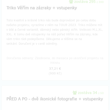
zostáva 295
z 300
Triko Věřím na zázraky + vstupenky
Toto kvalitní a krásné triko nás bude doprovázet po celou dobu
našeho projektu, vyrazíme v něm na TOUR 2023. Triko můžete mít
v bílé a černé variantě, dámský nebo pánský střih. Velikosti M,L,XL,
XXL. K tomu dvě vstupenky na náš pořad Věřím na zázraky, kde
vám triko rádi podepíšeme. Děkujeme a těšíme se na
setkání. Doručení je v ceně odměny.
Doručenia odmeny: Zásilkovna, do mesiaca po ukončení projektu na
Hithitu
37,21 €
(
900 Kč
)
zostáva 34
z 50
PŘED A PO - dvě ikonické fotografie + vstupenky