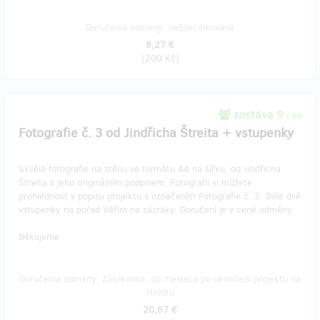
Doručenia odmeny: nešpecifikované
8,27 €
(
200 Kč
)
zostáva 9
z 30
Fotografie č. 3 od Jindřicha Štreita + vstupenky
Skvělá fotografie na stěnu ve formátu A4 na šířku, od Jindřicha
Štreita s jeho originálním podpisem. Fotografii si můžete
prohlédnout v popisu projektu s označením Fotografie č. 3. Dále dvě
vstupenky na pořad Věřím na zázraky. Doručení je v ceně odměny.
Děkujeme.
Doručenia odmeny: Zásilkovna, do mesiaca po ukončení projektu na
Hithitu
20,67 €