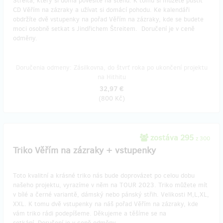
Štreita, který si doma pověsíte na stěnu. K tomu si můžete pustit
CD Věřím na zázraky a užívat si domácí pohodu. Ke kalendáři
obdržíte dvě vstupenky na pořad Věřím na zázraky, kde se budete
moci osobně setkat s Jindřichem Štreitem. Doručení je v ceně
odměny.
Doručenia odmeny: Zásilkovna, do štvrť roka po ukončení projektu
na Hithitu
32,97 €
(
800 Kč
)
zostáva 295
z 300
Triko Věřím na zázraky + vstupenky
Toto kvalitní a krásné triko nás bude doprovázet po celou dobu
našeho projektu, vyrazíme v něm na TOUR 2023. Triko můžete mít
v bílé a černé variantě, dámský nebo pánský střih. Velikosti M,L,XL,
XXL. K tomu dvě vstupenky na náš pořad Věřím na zázraky, kde
vám triko rádi podepíšeme. Děkujeme a těšíme se na
setkání. Doručení je v ceně odměny.