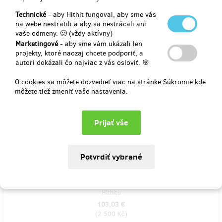
74,18 €
(
1 800 Kč
)
Technické
- aby Hithit fungoval, aby sme vás
na webe nestratili a aby sa nestrácali ani
vaše odmeny. 🙂 (vždy aktívny)
Marketingové
- aby sme vám ukázali len
zostáva 84
z 100
projekty, ktoré naozaj chcete podporiť, a
Všechno v krabici
autori dokázali čo najviac z vás osloviť. 🎯
O cookies sa môžete dozvedieť viac na stránke
Súkromie
kde
V této odměně jsou úplně všechny naše výtvory položené pěkně do
môžete tiež zmeniť vaše nastavenia.
krabice.
Nová kniha
Věřím na zázraky a
nové CD
Věřím na zázraky
+ dvě vstupenky na náš NOVÝ pořad. Dále CD Zastavit čas a kniha
Zastavit čas, kterou jsme vydali v roce 2019. Na knihu zastavit čas
a CD Zastavit čas se můžete podívat v popisu projektu v části
Všechno v krabici.
Děkujeme.
Doručenia odmeny: Zásilkovna, do mesiaca po ukončení projektu na
Hithitu
103,03 €
(
2 500 Kč
)