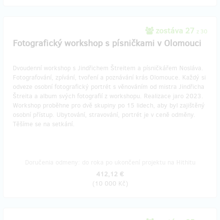
zostáva 27
z 30
Fotografický workshop s písničkami v Olomouci
Dvoudenní workshop s Jindřichem Štreitem a písničkářem Nosláva.
Fotografování, zpívání, tvoření a poznávání krás Olomouce. Každý si
odveze osobní fotografický portrét s věnováním od mistra Jindřicha
Štreita a album svých fotografií z workshopu. Realizace jaro 2023.
Workshop proběhne pro dvě skupiny po 15 lidech, aby byl zajištěný
osobní přístup. Ubytování, stravování, portrét je v ceně odměny.
Těšíme se na setkání.
Doručenia odmeny: do roka po ukončení projektu na Hithitu
412,12 €
(
10 000 Kč
)