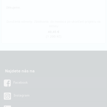
Děkujeme.
Doručenia odmeny: Zásilkovna, do mesiaca po ukončení projektu na
Hithitu
49,45 €
(
1 200 Kč
)
Najdete nás na
Facebook
Instagram