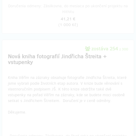
Doručenia odmeny: Zásilkovna, do mesiaca po ukončení projektu na
Hithitu
41,21 €
(
1 000 Kč
)
zostáva 254
z 300
Nová kniha fotografií Jindřicha Štreita +
vstupenky
Kniha Věřím na zázraky obsahuje fotografie Jindřicha Štreita, které
jsme vybrali podle životních etap autora. V knize bude věnování s
vlastnoručním podpisem JŠ. K této knize obdržíte také dvě
vstupenky na pořad Věřím na zázraky, kde se budete moci osobně
setkat s Jindřichem Štreitem. Doručení je v ceně odměny.
Děkujeme.
Doručenia odmeny: Zásilkovna, do štvrť roka po ukončení projektu