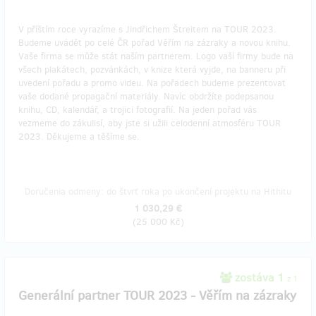
V příštím roce vyrazíme s Jindřichem Štreitem na TOUR 2023.
Budeme uvádět po celé ČR pořad Věřím na zázraky a novou knihu.
Vaše firma se může stát naším partnerem. Logo vaší firmy bude na
všech plakátech, pozvánkách, v knize která vyjde, na banneru při
uvedení pořadu a promo videu. Na pořadech budeme prezentovat
vaše dodané propagační materiály. Navíc obdržíte podepsanou
knihu, CD, kalendář, a trojici fotografií. Na jeden pořad vás
vezmeme do zákulisí, aby jste si užili celodenní atmosféru TOUR
2023. Děkujeme a těšíme se.
Doručenia odmeny: do štvrť roka po ukončení projektu na Hithitu
1 030,29 €
(
25 000 Kč
)
zostáva 1
z 1
Generální partner TOUR 2023 - Věřím na zázraky