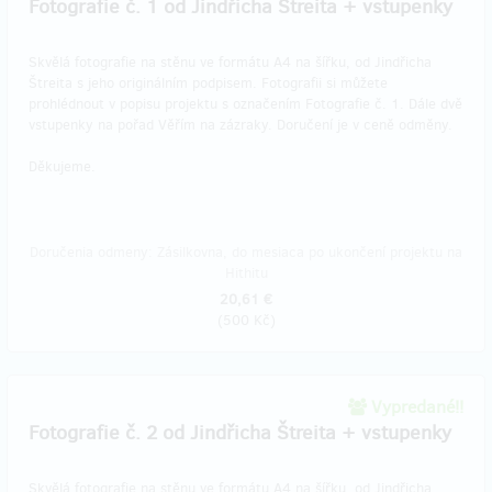
Fotografie č. 1 od Jindřicha Štreita + vstupenky
Skvělá fotografie na stěnu ve formátu A4 na šířku, od Jindřicha
Štreita s jeho originálním podpisem. Fotografii si můžete
prohlédnout v popisu projektu s označením Fotografie č. 1. Dále dvě
vstupenky na pořad Věřím na zázraky. Doručení je v ceně odměny.
Děkujeme.
Doručenia odmeny: Zásilkovna, do mesiaca po ukončení projektu na
Hithitu
20,61 €
(
500 Kč
)
Vypredané!!
Fotografie č. 2 od Jindřicha Štreita + vstupenky
Skvělá fotografie na stěnu ve formátu A4 na šířku, od Jindřicha