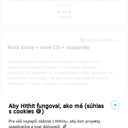
na Hithitu
61,82 €
(
1 500 Kč
)
zostáva 299
z 300
Nová Kniha + nové CD + vstupenky
Kniha fotografií Jindřicha Štreita Věřím na zázraky a CD s
písničkami písničkáře Nosláva. V knize bude věnování s
vlastnoručním podpisem JŠ. K tomu obdržíte také vstupenku na
pořad Věřím na zázraky, kde se budete moci osobně setkat s
Jindřichem Štreitem. Doručení je v ceně odměny.
Děkujeme.
Aby Hithit fungoval, ako má (súhlas
s cookies 🍪)
Doručenia odmeny: Zásilkovna, do štvrť roka po ukončení projektu
Pre váš najlepší zážitok z Hithitu, aby boli projekty
na Hithitu
úspešnejšie a svet dúhovejší. 🌈