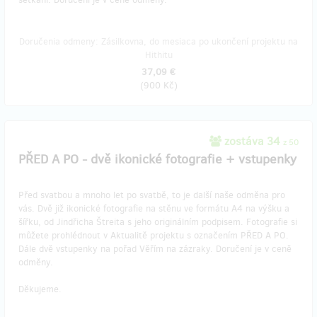
Doručenia odmeny: Zásilkovna, do mesiaca po ukončení projektu na
Hithitu
37,09 €
(
900 Kč
)
zostáva 34
z 50
PŘED A PO - dvě ikonické fotografie + vstupenky
Před svatbou a mnoho let po svatbě, to je další naše odměna pro
vás. Dvě již ikonické fotografie na stěnu ve formátu A4 na výšku a
šířku, od Jindřicha Štreita s jeho originálním podpisem. Fotografie si
můžete prohlédnout v Aktualitě projektu s označením PŘED A PO.
Dále dvě vstupenky na pořad Věřím na zázraky. Doručení je v ceně
odměny.
Děkujeme.