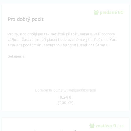
predané 60
Pro dobrý pocit
Pro ty, kdo chtějí jen tak nezištně přispět, velmi si vaší podpory
vážíme. Částku lze při placení dobrovolně navýšit. Pošleme Vám
emailem poděkování s vybranou fotografií Jindřicha Štreita.
Děkujeme.
Doručenia odmeny: nešpecifikované
8,24 €
(
200 Kč
)
zostáva 9
z 30