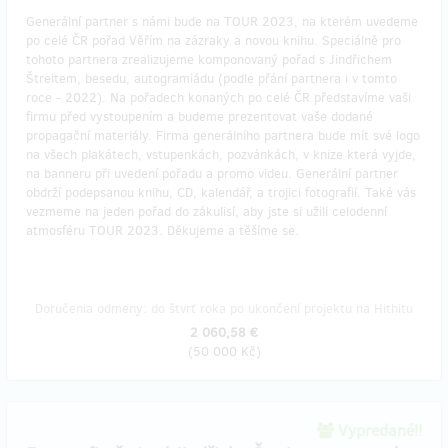
Generální partner s námi bude na TOUR 2023, na kterém uvedeme
po celé ČR pořad Věřím na zázraky a novou knihu. Speciálně pro
tohoto partnera zrealizujeme komponovaný pořad s Jindřichem
Štreitem, besedu, autogramiádu (podle přání partnera i v tomto
roce - 2022). Na pořadech konaných po celé ČR představíme vaši
firmu před vystoupením a budeme prezentovat vaše dodané
propagační materiály. Firma generálního partnera bude mít své logo
na všech plakátech, vstupenkách, pozvánkách, v knize která vyjde,
na banneru při uvedení pořadu a promo videu. Generální partner
obdrží podepsanou knihu, CD, kalendář, a trojici fotografií. Také vás
vezmeme na jeden pořad do zákulisí, aby jste si užili celodenní
atmosféru TOUR 2023. Děkujeme a těšíme se.
Doručenia odmeny: do štvrť roka po ukončení projektu na Hithitu
2 060,58 €
(
50 000 Kč
)
Vypredané!!