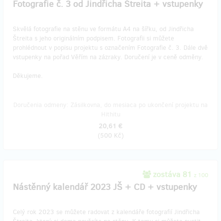
Fotografie č. 3 od Jindřicha Štreita + vstupenky
Skvělá fotografie na stěnu ve formátu A4 na šířku, od Jindřicha
Štreita s jeho originálním podpisem. Fotografii si můžete
prohlédnout v popisu projektu s označením Fotografie č. 3. Dále dvě
vstupenky na pořad Věřím na zázraky. Doručení je v ceně odměny.
Děkujeme.
Doručenia odmeny: Zásilkovna, do mesiaca po ukončení projektu na
Hithitu
20,61 €
(
500 Kč
)
zostáva 81
z 100
Nástěnný kalendář 2023 JŠ + CD + vstupenky
Celý rok 2023 se můžete radovat z kalendáře fotografií Jindřicha