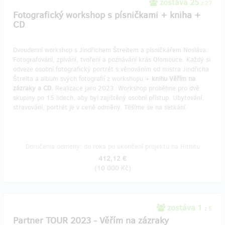
zostáva 25
z 27
Fotografický workshop s písničkami + kniha +
CD
Dvoudenní workshop s Jindřichem Štreitem a písničkářem Nosláva.
Fotografování, zpívání, tvoření a poznávání krás Olomouce. Každý si
odveze osobní fotografický portrét s věnováním od mistra Jindřicha
Štreita a album svých fotografií z workshopu +
knihu Věřím na
zázraky a CD.
Realizace jaro 2023. Workshop proběhne pro dvě
skupiny po 15 lidech, aby byl zajištěný osobní přístup. Ubytování,
stravování, portrét je v ceně odměny. Těšíme se na setkání.
Doručenia odmeny: do roka po ukončení projektu na Hithitu
412,12 €
(
10 000 Kč
)
zostáva 1
z 5
Partner TOUR 2023 - Věřím na zázraky