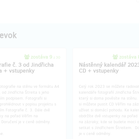
pevok
zostáva 9
zostáva
z 30
afie č. 3 od Jindřicha
Nástěnný kalendář 202
ta + vstupenky
CD + vstupenky
otografie na stěnu ve formátu A4
Celý rok 2023 se můžete radovat
, od Jindřicha Štreita s jeho
kalendáře fotografií Jindřicha Štr
ním podpisem. Fotografii si
který si doma pověsíte na stěnu.
prohlédnout v popisu projektu s
si můžete pustit CD Věřím na záz
m Fotografie č. 3. Dále dvě
užívat si domácí pohodu. Ke kale
ky na pořad Věřím na
obdržíte dvě vstupenky na pořad
. Doručení je v ceně odměny.
na zázraky, kde se budete moci 
setkat s Jindřichem Štreitem. D
e.
je v ceně odměny.