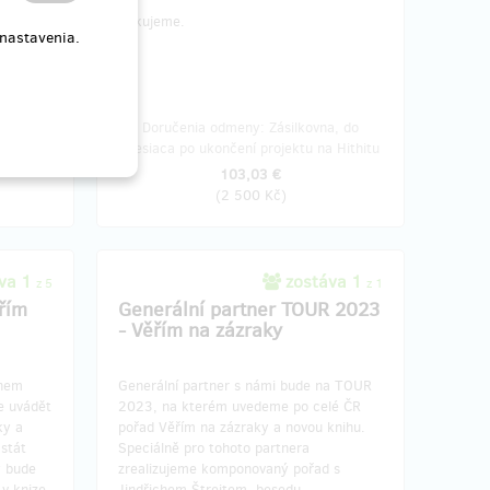
Děkujeme.
 nastavenia.
o štvrť
Doručenia odmeny: Zásilkovna, do
ithitu
mesiaca po ukončení projektu na Hithitu
103,03 €
(
2 500 Kč
)
va 1
zostáva 1
z 5
z 1
řím
Generální partner TOUR 2023
- Věřím na zázraky
chem
Generální partner s námi bude na TOUR
e uvádět
2023, na kterém uvedeme po celé ČR
ky a
pořad Věřím na zázraky a novou knihu.
stát
Speciálně pro tohoto partnera
y bude
zrealizujeme komponovaný pořad s
v knize
Jindřichem Štreitem, besedu,