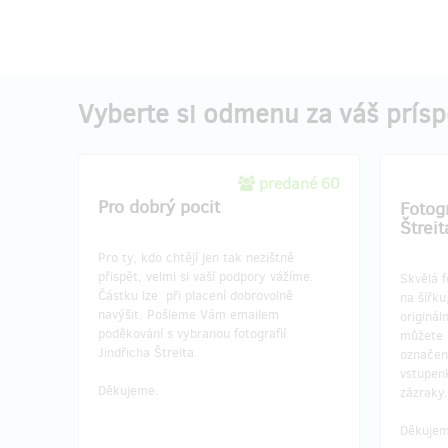
Vyberte si odmenu za váš prís
predané 60
Pro dobrý pocit
Fotogr
Štrei
Pro ty, kdo chtějí jen tak nezištně
přispět, velmi si vaší podpory vážíme.
Skvělá f
Částku lze při placení dobrovolně
na šířku
navýšit. Pošleme Vám emailem
originál
poděkování s vybranou fotografií
můžete 
Jindřicha Štreita.
označení
vstupen
Děkujeme.
zázraky
Děkujem