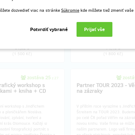
ně odměny.
Děkujeme.
ôžete dozvedieť viac na stránke
Súkromie
kde môžete tiež zmeniť vaše
e.
nia odmeny: Zásilkovna, do štvrť
Doručenia odmeny: Zásilkovna, d
po ukončení projektu na Hithitu
roka po ukončení projektu na H
61,82 €
74,18 €
(
1 500 Kč
)
(
1 800 Kč
)
zostáva 25
zostá
z 27
rafický workshop s
Partner TOUR 2023 - Vě
čkami + kniha + CD
na zázraky
ní workshop s Jindřichem
V příštím roce vyrazíme s Jindři
m a písničkářem Nosláva.
Štreitem na TOUR 2023. Budem
ování, zpívání, tvoření a
po celé ČR pořad Věřím na zázra
ní krás Olomouce. Každý si
novou knihu. Vaše firma se může 
sobní fotografický portrét s
naším partnerem. Logo vaší firm
m od mistra Jindřicha Štreita a
na všech plakátech, pozvánkách, 