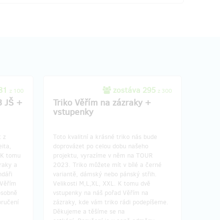
 81
zostáva 295
z 100
z 300
3 JŠ +
Triko Věřím na zázraky +
vstupenky
 z
Toto kvalitní a krásné triko nás bude
eita,
doprovázet po celou dobu našeho
 K tomu
projektu, vyrazíme v něm na TOUR
raky a
2023. Triko můžete mít v bílé a černé
ndáři
variantě, dámský nebo pánský střih.
 Věřím
Velikosti M,L,XL, XXL. K tomu dvě
osobně
vstupenky na náš pořad Věřím na
oručení
zázraky, kde vám triko rádi podepíšeme.
Děkujeme a těšíme se na