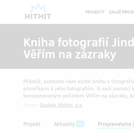
PROJEKTY
ZALOŽ PROJ
Kniha fotografií Jin
Věřím na zázraky
Přátelé, pomozte nám vydat knihu s fotografie
písničkami k jeho fotografiím. S vaší pomoc
komponovaným pořadem Věřím na zázraky, kd
Autor:
Spolek Ability, z.s.
Projekt
Aktuality
Prispievatelia
30