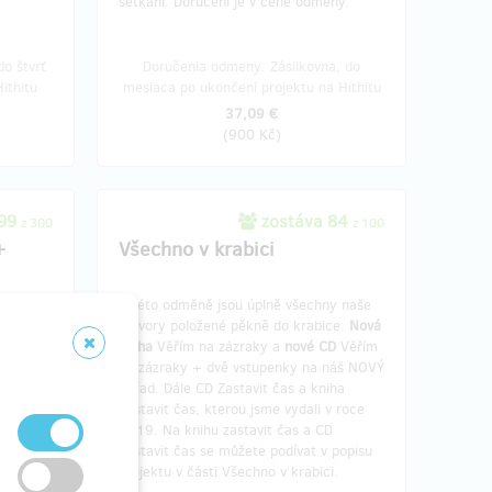
setkání. Doručení je v ceně odměny.
o štvrť
Doručenia odmeny: Zásilkovna, do
ithitu
mesiaca po ukončení projektu na Hithitu
37,09 €
(
900 Kč
)
299
zostáva 84
z 300
z 100
+
Všechno v krabici
V této odměně jsou úplně všechny naše
 Věřím
výtvory položené pěkně do krabice.
Nová
ničkáře
kniha
Věřím na zázraky a
nové CD
Věřím
na zázraky + dvě vstupenky na náš NOVÝ
omu
pořad. Dále CD Zastavit čas a kniha
d Věřím
Zastavit čas, kterou jsme vydali v roce
osobně
2019. Na knihu zastavit čas a CD
ručení je
Zastavit čas se můžete podívat v popisu
projektu v části Všechno v krabici.