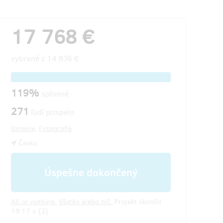
17 768 €
vybrané z
14 836 €
119%
splnené
271
ľudí prispelo
Umenie
,
Fotografie
Česko
Úspešne dokončený
All or nothing.
Všetko alebo nič.
Projekt skončil
19:17 v {2}.