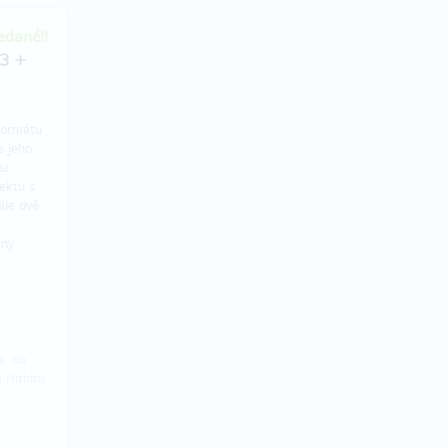
dané!!
,3 +
 formátu
s jeho
si
ektu s
ále dvě
ny.
a, do
 Hithitu