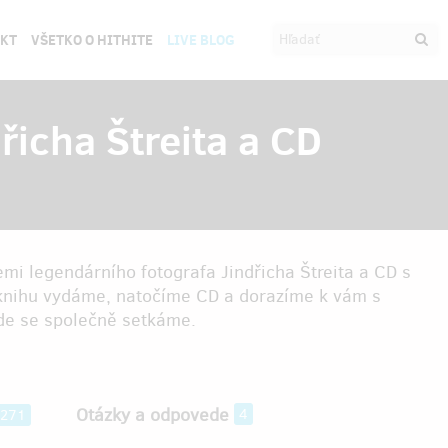
EKT
VŠETKO O HITHITE
LIVE BLOG
dřicha Štreita a CD
mi legendárního fotografa Jindřicha Štreita a CD s
í knihu vydáme, natočíme CD a dorazíme k vám s
e se společně setkáme.
Otázky a odpovede
4
271