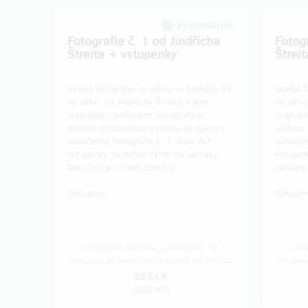
Vypredané!!
Fotografie č. 1 od Jindřicha
Fotogr
Štreita + vstupenky
Štrei
Skvělá fotografie na stěnu ve formátu A4
Skvělá f
na šířku, od Jindřicha Štreita s jeho
na šířku
originálním podpisem. Fotografii si
originál
můžete prohlédnout v popisu projektu s
můžete 
označením Fotografie č. 1. Dále dvě
označení
vstupenky na pořad Věřím na zázraky.
vstupen
Doručení je v ceně odměny.
zázraky
Děkujeme.
Děkujem
Doručenia odmeny: Zásilkovna, do
Doru
mesiaca po ukončení projektu na Hithitu
mesiaca
20,61 €
(
500 Kč
)