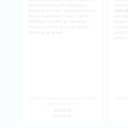
album svých fotografií z workshopu.
album s
Realizace jaro 2023. Workshop proběhne
knihu V
pro dvě skupiny po 15 lidech, aby byl
jaro 20
zajištěný osobní přístup. Ubytování,
skupiny 
stravování, portrét je v ceně odměny.
osobní p
Těšíme se na setkání.
portrét
setkání.
Doručenia odmeny: do roka po ukončení
Doruče
projektu na Hithitu
412,12 €
(
10 000 Kč
)