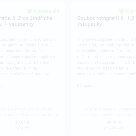
Vypredané!!
Vypre
afie č. 2 od Jindřicha
Soubor fotografií č. 1,2
ta + vstupenky
vstupenky
otografie na stěnu ve formátu A4
Tři skvělé fotografie na stěnu ve
, od Jindřicha Štreita s jeho
A4 na šířku, od Jindřicha Štreita 
ním podpisem. Fotografii si
originálním podpisem. Fotografie 
prohlédnout v popisu projektu s
můžete prohlédnout v popisu proj
m Fotografie č. 2. Dále dvě
označením Fotografie č. 1,2,3. D
ky na pořad Věřím na
vstupenky na pořad Věřím na
. Doručení je v ceně odměny.
zázraky. Doručení je v ceně odmě
e.
Děkujeme.
čenia odmeny: Zásilkovna, do
Doručenia odmeny: Zásilkovn
 po ukončení projektu na Hithitu
mesiaca po ukončení projektu na
20,61 €
49,45 €
(
500 Kč
)
(
1 200 Kč
)