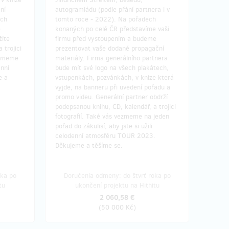
ní
autogramiádu (podle přání partnera i v
ech
tomto roce - 2022). Na pořadech
é
konaných po celé ČR představíme vaši
žíte
firmu před vystoupením a budeme
 trojici
prezentovat vaše dodané propagační
ezmeme
materiály. Firma generálního partnera
enní
bude mít své logo na všech plakátech,
e a
vstupenkách, pozvánkách, v knize která
vyjde, na banneru při uvedení pořadu a
promo videu. Generální partner obdrží
podepsanou knihu, CD, kalendář, a trojici
fotografií. Také vás vezmeme na jeden
pořad do zákulisí, aby jste si užili
celodenní atmosféru TOUR 2023.
Děkujeme a těšíme se.
oka po
Doručenia odmeny: do štvrť roka po
tu
ukončení projektu na Hithitu
2 060,58 €
(
50 000 Kč
)