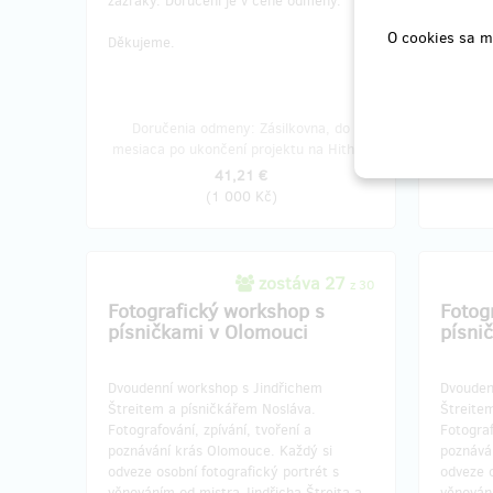
zázraky. Doručení je v ceně odměny.
je v ce
O cookies sa m
Děkujeme.
Děkujem
Doručenia odmeny: Zásilkovna, do
Doruče
mesiaca po ukončení projektu na Hithitu
roka 
41,21 €
(
1 000 Kč
)
zostáva 27
z 30
Fotografický workshop s
Fotog
písničkami v Olomouci
písni
Dvoudenní workshop s Jindřichem
Dvouden
Štreitem a písničkářem Nosláva.
Štreite
Fotografování, zpívání, tvoření a
Fotograf
poznávání krás Olomouce. Každý si
poznává
odveze osobní fotografický portrét s
odveze o
věnováním od mistra Jindřicha Štreita a
věnování