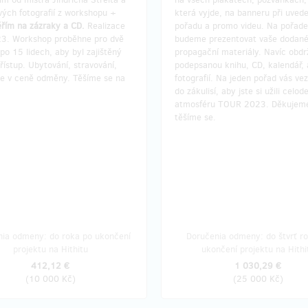
vých fotografií z workshopu +
která vyjde, na banneru při uvede
ěřím na zázraky a CD.
Realizace
pořadu a promo videu. Na pořad
23. Workshop proběhne pro dvě
budeme prezentovat vaše dodan
po 15 lidech, aby byl zajištěný
propagační materiály. Navíc obdr
řístup. Ubytování, stravování,
podepsanou knihu, CD, kalendář, a
 je v ceně odměny. Těšíme se na
fotografií. Na jeden pořad vás v
do zákulisí, aby jste si užili celod
atmosféru TOUR 2023. Děkujem
těšíme se.
nia odmeny: do roka po ukončení
Doručenia odmeny: do štvrť r
projektu na Hithitu
ukončení projektu na Hithi
412,12 €
1 030,29 €
(
10 000 Kč
)
(
25 000 Kč
)