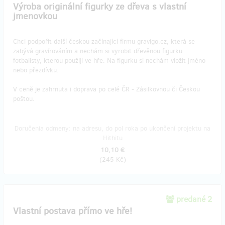
Výroba originální figurky ze dřeva s vlastní
jmenovkou
Chci podpořit další českou začínající firmu gravigo.cz, která se
zabývá gravírováním a nechám si vyrobit dřevěnou figurku
fotbalisty, kterou použiji ve hře. Na figurku si nechám vložit jméno
nebo přezdívku.
V ceně je zahrnuta i doprava po celé ČR - Zásilkovnou či Českou
poštou.
Doručenia odmeny: na adresu, do pol roka po ukončení projektu na
Hithitu
10,10 €
(
245 Kč
)
predané 2
Vlastní postava přímo ve hře!