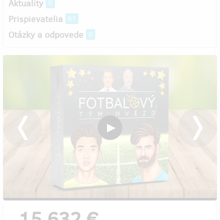
Aktuality
0
Prispievatelia
81
Otázky a odpovede
0
15 632 €