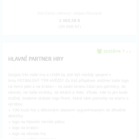
Doručenia odmeny: nešpecifikované
2 060,58 €
(
50 000 Kč
)
zostáva 1
z 2
HLAVNÍ PARTNER HRY
Zaujala Vás naše hra a chtěli by jste být navždy spojení s
hrou FOTBALOVÝ TÝM HVĚZD? Za Váš příspěvek vložíme Vaše logo
na herní plán a na krabici - na zadní stranu části pro partnery, do
návodu, na naše stránky, do letáků a videí. Všude, kde to jen bude
možné, budeme vkládat logo firem, které nám pomohly na startu s
výrobou.
+ 100 kusů hry s děkovným dopisem vygravírovaným do dřevěné
destičky
+ logo na hlavním herním plánu
+ logo na krabici
+ logo na návodu hry