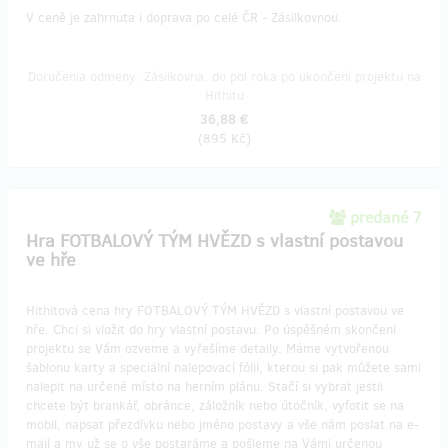
V ceně je zahrnuta i doprava po celé ČR - Zásilkovnou.
Doručenia odmeny: Zásilkovna, do pol roka po ukončení projektu na
Hithitu
36,88 €
(
895 Kč
)
predané 7
Hra FOTBALOVÝ TÝM HVĚZD s vlastní postavou
ve hře
Hithitová cena hry FOTBALOVÝ TÝM HVĚZD s vlastní postavou ve
hře. Chci si vložit do hry vlastní postavu. Po úspěšném skončení
projektu se Vám ozveme a vyřešíme detaily. Máme vytvořenou
šablonu karty a speciální nalepovací fólii, kterou si pak můžete sami
nalepit na určené místo na herním plánu. Stačí si vybrat jestli
chcete být brankář, obránce, záložník nebo útočník, vyfotit se na
mobil, napsat přezdívku nebo jméno postavy a vše nám poslat na e-
mail a my už se o vše postaráme a pošleme na Vámi určenou