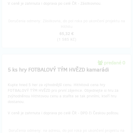
V ceně je zahrnuta i doprava po celé ČR - Zásilkovnou.
Doručenia odmeny: Zásilkovna, do pol roka po ukončení projektu na
Hithitu
65,32 €
(
1 585 Kč
)
predané 0
5 ks hry FOTBALOVÝ TÝM HVĚZD kamarádi
Kupte hned 5 her za výhodnější cenu. Hithitová cena hry
FOTBALOVÝ TÝM HVĚZD pro první zájemce. Objednejte si hru za
zvýhodněnou Hithitovou cenu a staňte se tak prvními, kteří hru
dostanou.
V ceně je zahrnuta i doprava po celé ČR - DPD či Českou poštou.
Doručenia odmeny: na adresu, do pol roka po ukončení projektu na