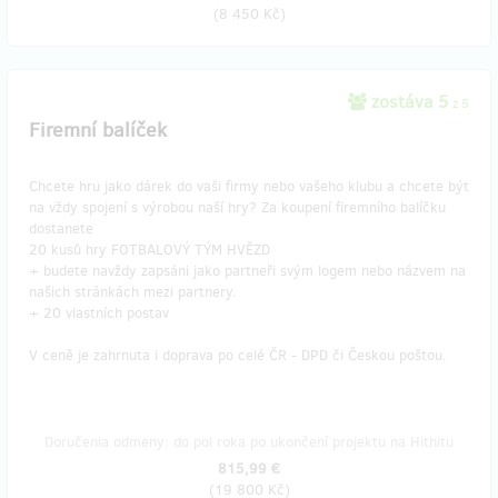
(
8 450 Kč
)
zostáva 5
z 5
Firemní balíček
Chcete hru jako dárek do vaši firmy nebo vašeho klubu a chcete být
na vždy spojení s výrobou naší hry? Za koupení firemního balíčku
dostanete
20 kusů hry FOTBALOVÝ TÝM HVĚZD
+ budete navždy zapsáni jako partneři svým logem nebo názvem na
našich stránkách mezi partnery.
+ 20 vlastních postav
V ceně je zahrnuta i doprava po celé ČR - DPD či Českou poštou.
Doručenia odmeny: do pol roka po ukončení projektu na Hithitu
815,99 €
(
19 800 Kč
)