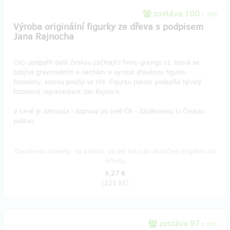
zostáva 100
z 100
Výroba originální figurky ze dřeva s podpisem
Jana Rajnocha
Chci podpořit další českou začínající firmu gravigo.cz, která se
zabývá gravírováním a nechám si vyrobit dřevěnou figurku
fotbalisty, kterou použiji ve hře. Figurku potom podepíše bývalý
fotbalový reprezentant Jan Rajnoch.
V ceně je zahrnuta i doprava po celé ČR - Zásilkovnou či Českou
poštou.
Doručenia odmeny: na adresu, do pol roka po ukončení projektu na
Hithitu
9,27 €
(
225 Kč
)
zostáva 97
z 100