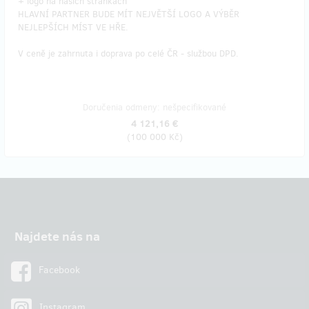
​+ logo na našich stránkách
HLAVNÍ PARTNER BUDE MÍT NEJVĚTŠÍ LOGO A VÝBĚR
NEJLEPŠÍCH MÍST VE HŘE.
V ceně je zahrnuta i doprava po celé ČR - službou DPD.
Doručenia odmeny: nešpecifikované
4 121,16 €
(
100 000 Kč
)
Najdete nás na
Facebook
Instagram