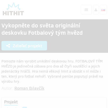
Vykopněte do světa originální
deskovku Fotbalový tým hvězd
Zdieľať projekt
Pomozte nám vyrobit unikátní deskovou hru. FOTBALOVÝ TÝM
HVĚZD je jedinečná zábava pro dva až čtyři soutěžící a jejich
jedenáctky hráčů. Hra nemá věkový limit a obstát v ní může i
ten, který pro fotbal nehoří. Vybrané peníze poputují právě na
výrobu hry.
Autor:
Roman Bilavčík
Projekt