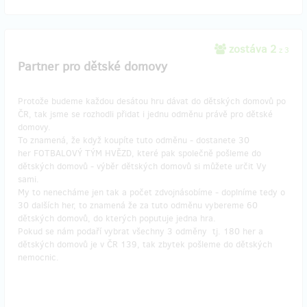
zostáva 2
z 3
Partner pro dětské domovy
Protože budeme každou desátou hru dávat do dětských domovů po
ČR, tak jsme se rozhodli přidat i jednu odměnu právě pro dětské
domovy.
To znamená, že když koupíte tuto odměnu - dostanete 30
her FOTBALOVÝ TÝM HVĚZD, které pak společně pošleme do
dětských domovů - výběr dětských domovů si můžete určit Vy
sami.
My to nenecháme jen tak a počet zdvojnásobíme - doplníme tedy o
30 dalších her, to znamená že za tuto odměnu vybereme 60
dětských domovů, do kterých poputuje jedna hra.
Pokud se nám podaří vybrat všechny 3 odměny tj. 180 her a
dětských domovů je v ČR 139, tak zbytek pošleme do dětských
nemocnic.