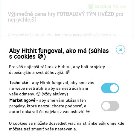
zostáva 10
z 50
Výjimečná cena hry FOTBALOVÝ TÝM HVĚZD pro
nejrychlejší
Omezený počet kusů hry - jen pro ty nejrychlejší zájemce a za
nejnižší možnou cenu.
Nejrychlejších 50 z Vás získá hru za jedinečnou cenu 550,-Kč.
Aby Hithit fungoval, ako má (súhlas
s cookies 🍪)
V ceně je zahrnuta i doprava po celé ČR - Zásilkovnou.
Pre váš najlepší zážitok z Hithitu, aby boli projekty
úspešnejšie a svet dúhovejší. 🌈
Doručenia odmeny: Zásilkovna, do pol roka po ukončení projektu na
Hithitu
Technické
- aby Hithit fungoval, aby sme vás
22,67 €
na webe nestratili a aby sa nestrácali ani
(
550 Kč
)
vaše odmeny. 🙂 (vždy aktívny)
Marketingové
- aby sme vám ukázali len
projekty, ktoré naozaj chcete podporiť, a
autori dokázali čo najviac z vás osloviť. 🎯
predané 3
O cookies sa môžete dozvedieť viac na stránke
Súkromie
kde
Hra FOTBALOVÝ TÝM HVĚZD
môžete tiež zmeniť vaše nastavenia.