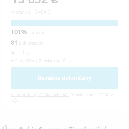
vybrané z
15 454 €
101%
splnené
81
ľudí prispelo
Šport
,
Hry
Staré Město, Zlínský kraj, Česko
Úspešne dokončený
All or nothing.
Všetko alebo nič.
Projekt skončil 22:00 v
{2}.