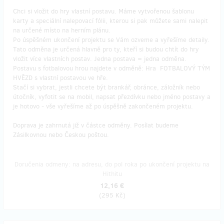
Chci si vložit do hry vlastní postavu. Máme vytvořenou šablonu
karty a speciální nalepovací fólii, kterou si pak můžete sami nalepit
na určené místo na herním plánu.
Po úspěšném ukončení projektu se Vám ozveme a vyřešíme detaily.
Tato odměna je určená hlavně pro ty, kteří si budou chtít do hry
vložit více vlastních postav. Jedna postava = jedna odměna.
Postavu s fotbalovou hrou najdete v odměně: Hra FOTBALOVÝ TÝM
HVĚZD s vlastní postavou ve hře.
Stačí si vybrat, jestli chcete být brankář, obránce, záložník nebo
útočník, vyfotit se na mobil, napsat přezdívku nebo jméno postavy a
je hotovo - vše vyřešíme až po úspěšně zakončeném projektu.
Doprava je zahrnutá již v částce odměny. Posílat budeme
Zásilkovnou nebo Českou poštou.
Doručenia odmeny: na adresu, do pol roka po ukončení projektu na
Hithitu
12,16 €
(
295 Kč
)