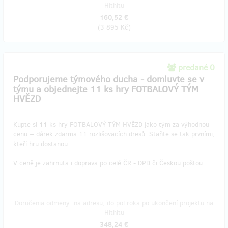
Hithitu
160,52 €
(
3 895 Kč
)
predané 0
Podporujeme týmového ducha - domluvte se v
týmu a objednejte 11 ks hry FOTBALOVÝ TÝM
HVĚZD
Kupte si 11 ks hry FOTBALOVÝ TÝM HVĚZD jako tým za výhodnou
cenu + dárek zdarma 11 rozlišovacích dresů. Staňte se tak prvními,
kteří hru dostanou.
V ceně je zahrnuta i doprava po celé ČR - DPD či Českou poštou.
Doručenia odmeny: na adresu, do pol roka po ukončení projektu na
Hithitu
348,24 €