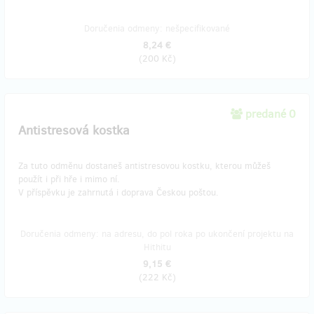
Doručenia odmeny: nešpecifikované
8,24 €
(
200 Kč
)
predané 0
Antistresová kostka
Za tuto odměnu dostaneš antistresovou kostku, kterou můžeš
použít i při hře i mimo ní.
V příspěvku je zahrnutá i doprava Českou poštou.
Doručenia odmeny: na adresu, do pol roka po ukončení projektu na
Hithitu
9,15 €
(
222 Kč
)