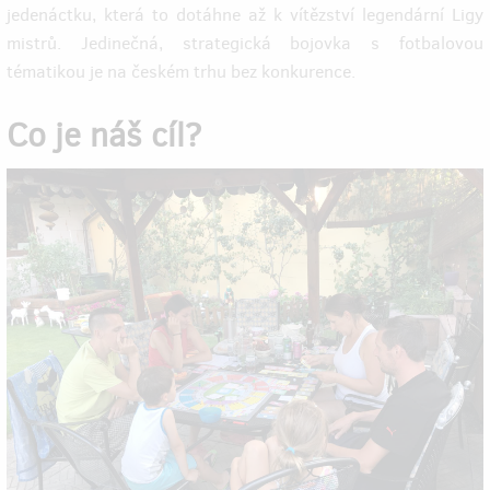
jedenáctku, která to dotáhne až k vítězství legendární Ligy
mistrů. Jedinečná, strategická bojovka s fotbalovou
tématikou je na českém trhu bez konkurence.
Co je náš cíl?