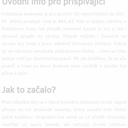
Úvodní info pro přispívající
Fotbalová deskovka je pro prvních 50 nejrychlejších za 550,-
Kč. Běžná prodejní cena je 845,-Kč. Kdo si vybere odměnu s
fotbalovou hrou, tak přispět znamená koupit si hru a tím i
zároveň přispět na výrobu. Přispět můžete i finančně na
výrobu hry hned v první odměně libovolnou částkou. Pokud
by se náhodou nevybrala požadovaná částka - všem se Vám
peníze vrátí po skončení kampaně. My ale doufáme, že se vše
podaří a hned po konci budeme moci vyrábět a posílat hry
přímo k Vám.
Jak to začalo?
Před několika lety se v hlavě bývalého fotbalisty zrodil nápad
přivést na trh deskovek novinku, která umožní hrát fotbal
úplně každému. Originální hra nemá za cíl přimět účastníky
nastřílet co nejvíc branek, ale takticky stvořit vítěznou