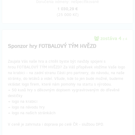
Doručenia odmeny: nešpecifikované
1 030,29 €
(
25 000 Kč
)
zostáva 4
z 4
Sponzor hry FOTBALOVÝ TÝM HVĚZD
Zaujala Vás naše hra a chtěli byste být navždy spojeni s
hrou FOTBALOVÝ TÝM HVĚZD? Za Váš příspěvek vložíme Vaše logo
na krabici - na zadní stranu části pro partnery, do návodu, na naše
stránky, do letáků a videí. Všude, kde to jen bude možné, budeme
vkládat logo firem, které nám pomohly na startu s výrobou.
+ 50 kusů hry s děkovným dopisem vygravírovaným do dřevěné
destičky
+ logo na krabici
+ logo na návodu hry
+ logo na našich stránkách
V ceně je zahrnuta i doprava po celé ČR - službou DPD.