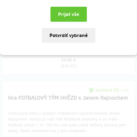
Hithitová cena hry FOTBALOVÝ TÝM HVĚZD pro první zájemce.
Objednejte si hru za Hithitovou cenu a staňte se tak prvními, kteří
hru dostanou.
​V ceně je zahrnuta i doprava po celé ČR - Zásilkovnou.
Doručenia odmeny: Zásilkovna, do pol roka po ukončení projektu na
Hithitu
34,82 €
(
845 Kč
)
zostáva 92
z 100
Hra FOTBALOVÝ TÝM HVĚZD s Janem Rajnochem
Limitovaná edice s bývalým fotbalovým reprezentantem Janem
Rajnochem. Honza je tváří naší fotbalové deskovky a Vy máte
možnost získat 1 ze 100 her, kde bude právě vložena postava jeho
osoby. Navíc dostanete hru s jeho podpisem. ​