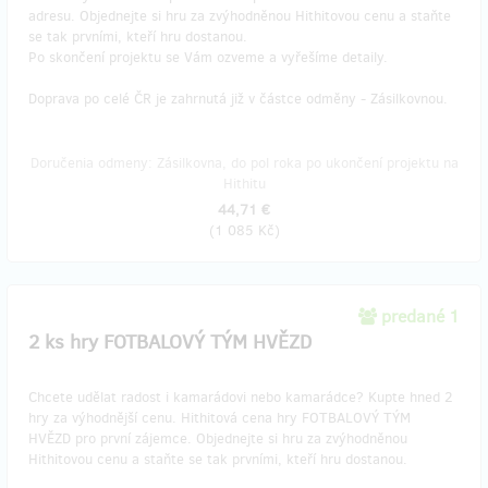
adresu. Objednejte si hru za zvýhodněnou Hithitovou cenu a staňte
se tak prvními, kteří hru dostanou.
Po skončení projektu se Vám ozveme a vyřešíme detaily.
Doprava po celé ČR je zahrnutá již v částce odměny - Zásilkovnou.
Doručenia odmeny: Zásilkovna, do pol roka po ukončení projektu na
Hithitu
44,71 €
(
1 085 Kč
)
predané 1
2 ks hry FOTBALOVÝ TÝM HVĚZD
Chcete udělat radost i kamarádovi nebo kamarádce? Kupte hned 2
hry za výhodnější cenu. Hithitová cena hry FOTBALOVÝ TÝM
HVĚZD pro první zájemce. Objednejte si hru za zvýhodněnou
Hithitovou cenu a staňte se tak prvními, kteří hru dostanou.