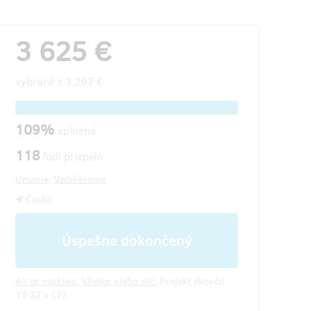
3 625 €
vybrané z
3 297 €
109%
splnené
118
ľudí prispelo
Umenie
,
Vzdelávanie
Česko
Úspešne dokončený
All or nothing.
Všetko alebo nič.
Projekt skončil
19:32 v {2}.