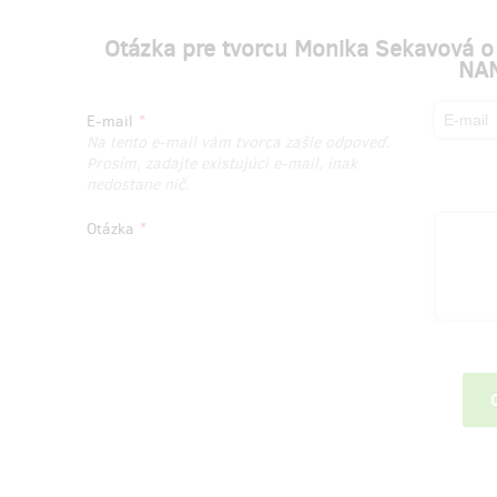
Otázka pre tvorcu Monika Sekavová 
NA
E-mail
Na tento e-mail vám tvorca zašle odpoveď.
Prosím, zadajte existujúci e-mail, inak
nedostane nič.
Otázka