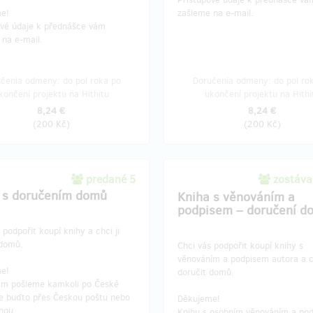
e!
zašleme na e-mail.
ové údaje k přednášce vám
 na e-mail.
čenia odmeny: do pol roka po
Doručenia odmeny: do pol ro
končení projektu na Hithitu
ukončení projektu na Hithi
8,24 €
8,24 €
(
200 Kč
)
(
200 Kč
)
predané 5
zostáva
 s doručením domů
Kniha s věnováním a
podpisem – doručení d
 podpořit koupí knihy a chci ji
 domů.
Chci vás podpořit koupí knihy s
věnováním a podpisem autora a ch
e!
doručit domů.
ám pošleme kamkoli po České
ce buďto přes Českou poštu nebo
Děkujeme!
vnou.
Knihu s osobním věnováním a po