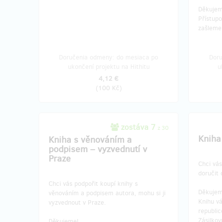
Děkujem
Přístup
zašleme
Doručenia odmeny: do mesiaca po
Doru
ukončení projektu na Hithitu
u
4,12 €
(
100 Kč
)
zostáva 7
z 30
Kniha
Kniha s věnováním a
podpisem – vyzvednutí v
Praze
Chci vás
doručit
Chci vás podpořit koupí knihy s
Děkujem
věnováním a podpisem autora, mohu si ji
Knihu v
vyzvednout v Praze.
republi
Zásilko
Děkujeme!