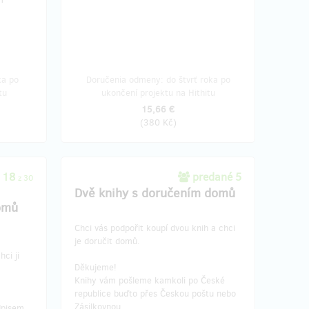
ka po
Doručenia odmeny: do štvrť roka po
tu
ukončení projektu na Hithitu
15,66 €
(
380 Kč
)
 18
predané 5
z 30
Dvě knihy s doručením domů
omů
Chci vás podpořit koupí dvou knih a chci
je doručit domů.
ci ji
Děkujeme!
Knihy vám pošleme kamkoli po České
republice buďto přes Českou poštu nebo
Zásilkovnou.
dpisem