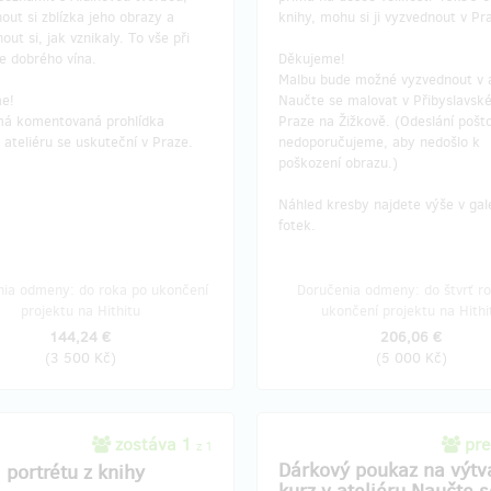
out si zblízka jeho obrazy a
knihy, mohu si ji vyzvednout v Pr
out si, jak vznikaly. To vše při
ce dobrého vína.
Děkujeme!
Malbu bude možné vyzvednout v a
me!
Naučte se malovat v Přibyslavské
á komentovaná prohlídka
Praze na Žižkově. (Odeslání pošt
 ateliéru se uskuteční v Praze.
nedoporučujeme, aby nedošlo k
poškození obrazu.)
Náhled kresby najdete výše v gale
fotek.
nia odmeny: do roka po ukončení
Doručenia odmeny: do štvrť r
projektu na Hithitu
ukončení projektu na Hithi
144,24 €
206,06 €
(
3 500 Kč
)
(
5 000 Kč
)
zostáva 1
pre
z 1
Dárkový poukaz na výtv
 portrétu z knihy