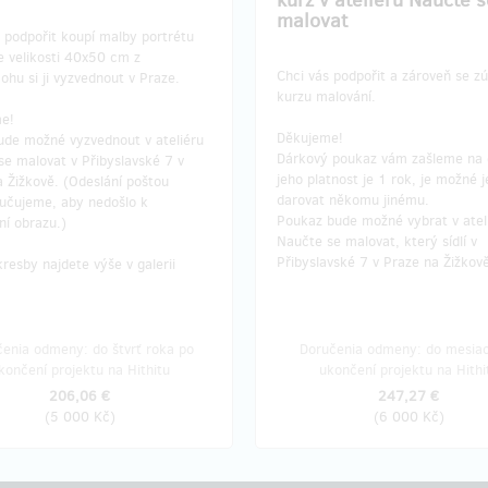
kurz v ateliéru Naučte s
malovat
 podpořit koupí malby portrétu
e velikosti 40x50 cm z
Chci vás podpořit a zároveň se zú
ohu si ji vyzvednout v Praze.
kurzu malování.
me!
Děkujeme!
ude možné vyzvednout v ateliéru
Dárkový poukaz vám zašleme na 
se malovat v Přibyslavské 7 v
jeho platnost je 1 rok, je možné je
 Žižkově. (Odeslání poštou
darovat někomu jinému.
učujeme, aby nedošlo k
Poukaz bude možné vybrat v atel
ní obrazu.)
Naučte se malovat, který sídlí v
Přibyslavské 7 v Praze na Žižkov
resby najdete výše v galerii
enia odmeny: do štvrť roka po
Doručenia odmeny: do mesia
končení projektu na Hithitu
ukončení projektu na Hithi
206,06 €
247,27 €
(
5 000 Kč
)
(
6 000 Kč
)