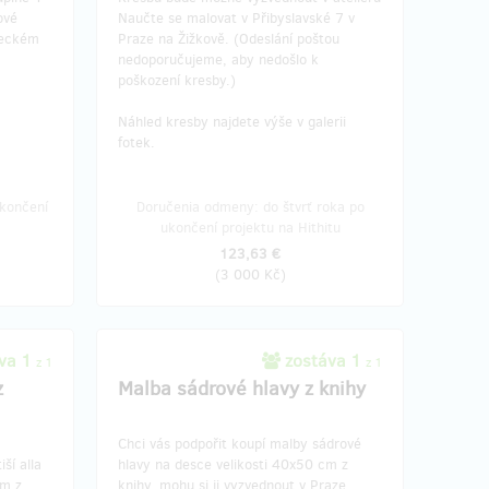
ové
Naučte se malovat v Přibyslavské 7 v
leckém
Praze na Žižkově. (Odeslání poštou
nedoporučujeme, aby nedošlo k
poškození kresby.)
Náhled kresby najdete výše v galerii
fotek.
končení
Doručenia odmeny: do štvrť roka po
ukončení projektu na Hithitu
123,63 €
(
3 000 Kč
)
va 1
zostáva 1
z 1
z 1
z
Malba sádrové hlavy z knihy
Chci vás podpořit koupí malby sádrové
ší alla
hlavy na desce velikosti 40x50 cm z
cm z
knihy, mohu si ji vyzvednout v Praze.