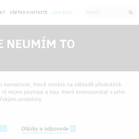
EKT
VŠETKO O HITHITE
LIVE BLOG
LE NEUMÍM TO
o namalovat, která vznikla na základě přednášek
ní nejen postupy a tipy, které korespondují s jeho
ířskými problémy.
Otázky a odpovede
118
0