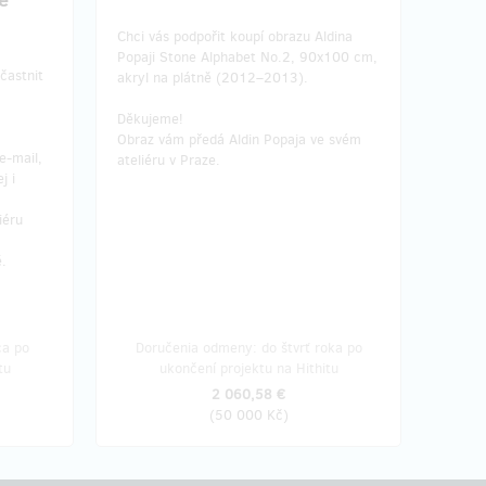
e
Chci vás podpořit koupí obrazu Aldina
Popaji Stone Alphabet No.2, 90x100 cm,
častnit
akryl na plátně (2012–2013).
Děkujeme!
Obraz vám předá Aldin Popaja ve svém
e-mail,
ateliéru v Praze.
j i
iéru
ě.
ca po
Doručenia odmeny: do štvrť roka po
tu
ukončení projektu na Hithitu
2 060,58 €
(
50 000 Kč
)