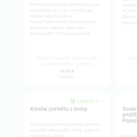
Dárkový poukaz vám zašleme na e-mail,
proběhn
jeho platnost je 1 rok, je možné jej i
se malov
darovat někomu jinému.
Žižkově
Poukaz bude možné vybrat v ateliéru
Konzult
Naučte se malovat, který sídlí v
Přibyslavské 7 v Praze na Žižkově.
Doručenia odmeny: do mesiaca po
Doru
ukončení projektu na Hithitu
u
40,80 €
(
990 Kč
)
zostáva 1
z 1
Kresba portrétu z knihy
Souk
prohlí
Popaj
Chci vás podpořit koupí kresby portrétu
na papíře velikosti B5 z knihy, mohu si ji
vyzvednout v Praze.
Chci se 