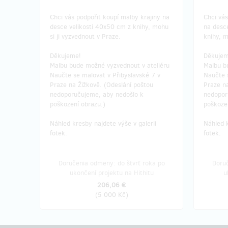
Chci vás podpořit koupí malby krajiny na
Chci vás
desce velikosti 40x50 cm z knihy, mohu
na desc
si ji vyzvednout v Praze.
knihy, m
Děkujeme!
Děkuje
Malbu bude možné vyzvednout v ateliéru
Malbu b
Naučte se malovat v Přibyslavské 7 v
Naučte 
Praze na Žižkově. (Odeslání poštou
Praze na
nedoporučujeme, aby nedošlo k
nedopor
poškození obrazu.)
poškoze
Náhled kresby najdete výše v galerii
Náhled k
fotek.
fotek.
Doručenia odmeny: do štvrť roka po
Doruč
ukončení projektu na Hithitu
u
206,06 €
(
5 000 Kč
)