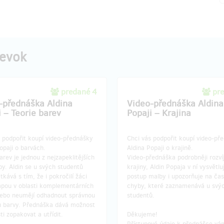
pevok
predané 4
pr
-přednáška Aldina
Video-přednáška Aldina
i – Teorie barev
Popaji – Krajina
 podpořit koupí video-přednášky
Chci vás podpořit koupí video-př
opaji o barvách.
Aldina Popaji o krajině.
arev je jednou z nejzapeklitějších
Video-přednáška podrobněji rozví
by. Aldin se u svých studentů
krajiny, Aldin Popaja v ní vysvětlu
tkává s tím, že i pokročilí žáci
postup malby i upozorňuje na čas
ápou v oblasti komplementárních
chyby, které zaznamenává u svý
nebo neumějí odhadnout správnou
studentů.
tu barvy. Přednáška dává možnost
sti zopakovat a utřídit.
Děkujeme!
Přístupové údaje k přednášce vá