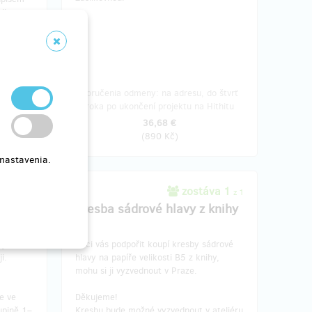
li po
ou poštu
o štvrť
Doručenia odmeny: na adresu, do štvrť
ithitu
roka po ukončení projektu na Hithitu
36,68 €
(
890 Kč
)
 nastavenia.
 13
zostáva 1
z 15
z 1
ivo
Kresba sádrové hlavy z knihy
ný večer
Chci vás podpořit koupí kresby sádrové
ji.
hlavy na papíře velikosti B5 z knihy,
mohu si ji vyzvednout v Praze.
e ve
Děkujeme!
upině 1–
Kresbu bude možné vyzvednout v ateliéru