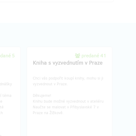
edané 5
predané 41
Kniha s vyzvednutím v Praze
Chci vás podpořit koupí knihy, mohu si ji
ednášky
vyzvednout v Praze.
jí téma
Děkujeme!
je
Knihu bude možné vyzvednout v ateliéru
té
Naučte se malovat v Přibyslavské 7 v
ch
Praze na Žižkově.
m