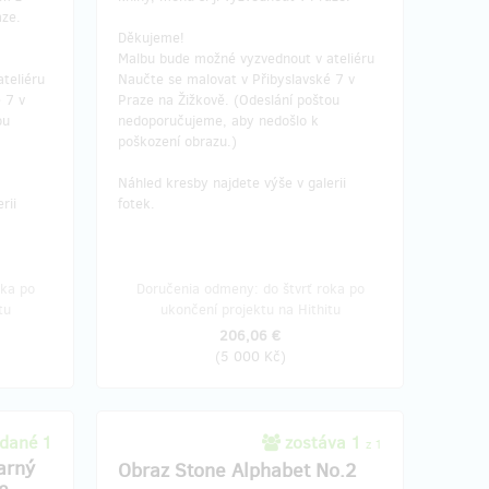
aze.
Děkujeme!
Malbu bude možné vyzvednout v ateliéru
teliéru
Naučte se malovat v Přibyslavské 7 v
 7 v
Praze na Žižkově. (Odeslání poštou
ou
nedoporučujeme, aby nedošlo k
poškození obrazu.)
Náhled kresby najdete výše v galerii
rii
fotek.
oka po
Doručenia odmeny: do štvrť roka po
tu
ukončení projektu na Hithitu
206,06 €
(
5 000 Kč
)
dané 1
zostáva 1
z 1
arný
Obraz Stone Alphabet No.2