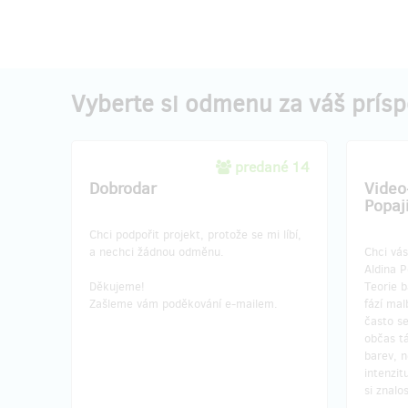
Vyberte si odmenu za váš prís
predané 14
Dobrodar
Video
Popaj
Chci podpořit projekt, protože se mi líbí,
a nechci žádnou odměnu.
Chci vás
Aldina P
Děkujeme!
Teorie b
Zašleme vám poděkování e-mailem.
fází mal
často se
občas t
barev, 
intenzi
si znalo