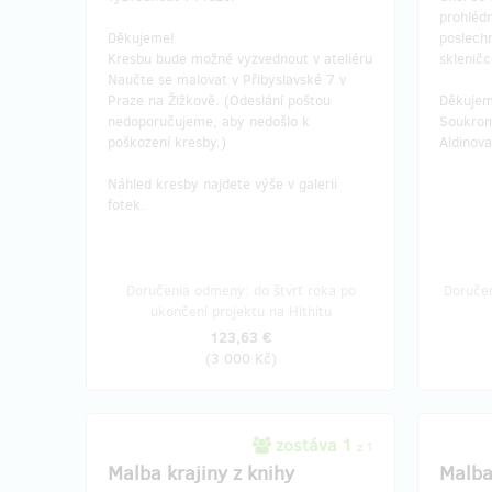
prohlédn
Děkujeme!
poslechn
Kresbu bude možné vyzvednout v ateliéru
sklenič
Naučte se malovat v Přibyslavské 7 v
Praze na Žižkově. (Odeslání poštou
Děkuje
nedoporučujeme, aby nedošlo k
Soukrom
poškození kresby.)
Aldinova
Náhled kresby najdete výše v galerii
fotek.
Doručenia odmeny: do štvrť roka po
Doruče
ukončení projektu na Hithitu
123,63 €
(
3 000 Kč
)
zostáva 1
z 1
Malba krajiny z knihy
Malba