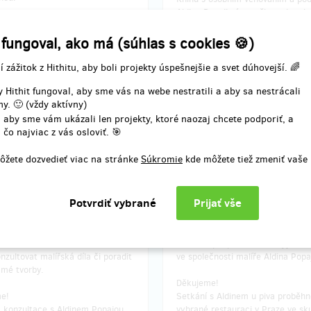
Aldina Popaji vám pošleme kamko
České republice buďto přes Česk
nebo Zásilkovnou.
 fungoval, ako má (súhlas s cookies 🍪)
í zážitok z Hithitu, aby boli projekty úspešnejšie a svet dúhovejší. 🌈
 Hithit fungoval, aby sme vás na webe nestratili a aby sa nestrácali
nia odmeny: na adresu, do štvrť
Doručenia odmeny: na adresu, d
y. 🙂 (vždy aktívny)
po ukončení projektu na Hithitu
roka po ukončení projektu na H
 aby sme vám ukázali len projekty, ktoré naozaj chcete podporiť, a
21,84 €
24,31 €
 čo najviac z vás osloviť. 🎯
(
530 Kč
)
(
590 Kč
)
ôžete dozvedieť viac na stránke
Súkromie
kde môžete tiež zmeniť vaše
zostáva 14
zostáva
z 15
ná konzultace s
S Aldinem Popajou na p
em Popajou
Chci vás podpořit a zažít výjimeč
nzultovat malířská díla či poradit
ve společnosti malíře Aldina Popa
 mé tvorby.
Děkujeme!
me!
Setkání s Aldinem u piva proběhn
 konzultace s Aldinem Popajou
vybrané restauraci v Praze ve sk