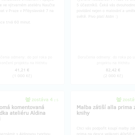
e ve výtvarném ateliéru Naučte
5 účastníků. Čeká vás dvouhodin
at v Praze v Přibyslavské 7 na
povídání nejen o malování a umě
.
světě. Pivo platí Aldin :)
ace trvá 60 minut.
čenia odmeny: do pol roka po
Doručenia odmeny: do roka po u
končení projektu na Hithitu
projektu na Hithitu
41,21 €
82,42 €
(
1 000 Kč
)
(
2 000 Kč
)
zostáva 4
zostá
z 5
romá komentovaná
Malba zátiší alla prima 
dka ateliéru Aldina
knihy
i
Chci vás podpořit koupí malby záti
seznámit s Aldinovou tvorbou,
prima na desce velikosti 40x50 