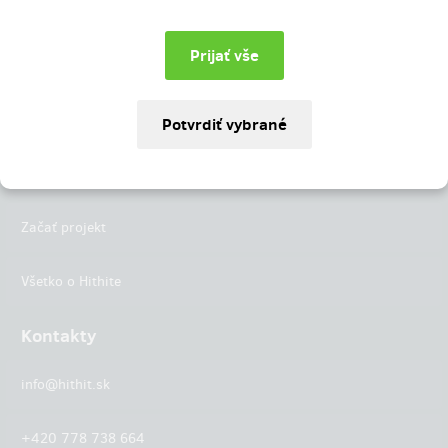
Instagram
LinkedIn
Hithit
Projekty
Začať projekt
Všetko o Hithite
Kontakty
info@hithit.sk
+420 778 738 664