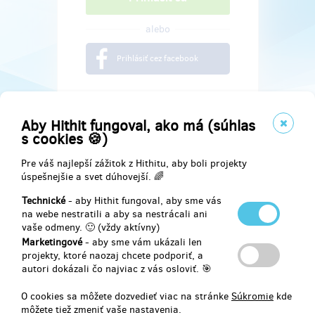
alebo
Prihlásiť cez facebook
Aby Hithit fungoval, ako má (súhlas
s cookies 🍪)
Pre váš najlepší zážitok z Hithitu, aby boli projekty
úspešnejšie a svet dúhovejší. 🌈
Technické
- aby Hithit fungoval, aby sme vás
na webe nestratili a aby sa nestrácali ani
vaše odmeny. 🙂 (vždy aktívny)
Marketingové
- aby sme vám ukázali len
Najdete nás na
projekty, ktoré naozaj chcete podporiť, a
autori dokázali čo najviac z vás osloviť. 🎯
Facebook
O cookies sa môžete dozvedieť viac na stránke
Súkromie
kde
môžete tiež zmeniť vaše nastavenia.