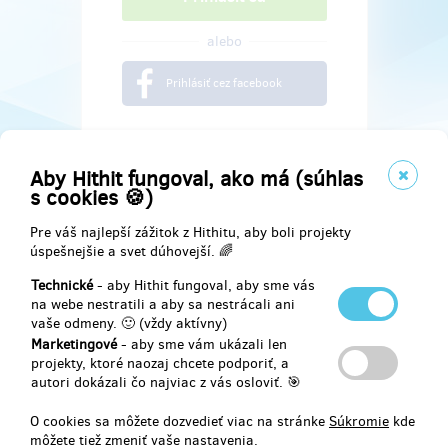
alebo
Prihlásiť cez facebook
Aby Hithit fungoval, ako má (súhlas
s cookies 🍪)
Pre váš najlepší zážitok z Hithitu, aby boli projekty
úspešnejšie a svet dúhovejší. 🌈
Technické
- aby Hithit fungoval, aby sme vás
na webe nestratili a aby sa nestrácali ani
vaše odmeny. 🙂 (vždy aktívny)
Marketingové
- aby sme vám ukázali len
Najdete nás na
projekty, ktoré naozaj chcete podporiť, a
autori dokázali čo najviac z vás osloviť. 🎯
Facebook
O cookies sa môžete dozvedieť viac na stránke
Súkromie
kde
môžete tiež zmeniť vaše nastavenia.