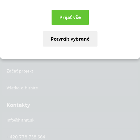
Instagram
LinkedIn
Hithit
Projekty
Začať projekt
Všetko o Hithite
Kontakty
info@hithit.sk
+420 778 738 664