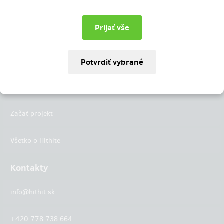
Instagram
LinkedIn
Hithit
Projekty
Začať projekt
Všetko o Hithite
Kontakty
info@hithit.sk
+420 778 738 664