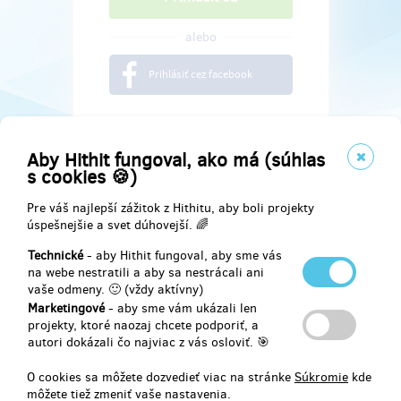
alebo
Prihlásiť cez facebook
Aby Hithit fungoval, ako má (súhlas
s cookies 🍪)
Pre váš najlepší zážitok z Hithitu, aby boli projekty
úspešnejšie a svet dúhovejší. 🌈
Technické
- aby Hithit fungoval, aby sme vás
na webe nestratili a aby sa nestrácali ani
vaše odmeny. 🙂 (vždy aktívny)
Marketingové
- aby sme vám ukázali len
Najdete nás na
projekty, ktoré naozaj chcete podporiť, a
autori dokázali čo najviac z vás osloviť. 🎯
Facebook
O cookies sa môžete dozvedieť viac na stránke
Súkromie
kde
môžete tiež zmeniť vaše nastavenia.