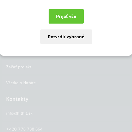
Instagram
LinkedIn
Hithit
Projekty
Začať projekt
Všetko o Hithite
Kontakty
info@hithit.sk
+420 778 738 664