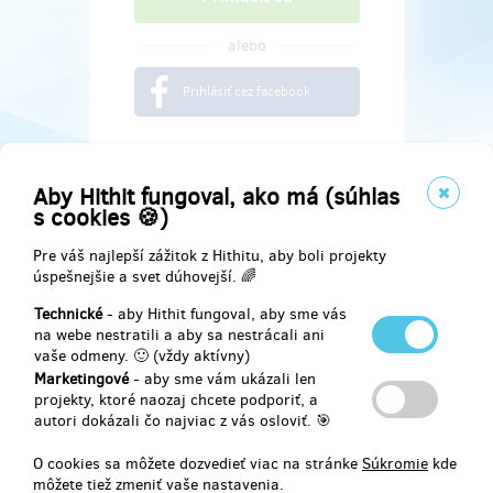
alebo
Prihlásiť cez facebook
Aby Hithit fungoval, ako má (súhlas
s cookies 🍪)
Pre váš najlepší zážitok z Hithitu, aby boli projekty
úspešnejšie a svet dúhovejší. 🌈
Technické
- aby Hithit fungoval, aby sme vás
na webe nestratili a aby sa nestrácali ani
vaše odmeny. 🙂 (vždy aktívny)
Marketingové
- aby sme vám ukázali len
Najdete nás na
projekty, ktoré naozaj chcete podporiť, a
autori dokázali čo najviac z vás osloviť. 🎯
Facebook
O cookies sa môžete dozvedieť viac na stránke
Súkromie
kde
môžete tiež zmeniť vaše nastavenia.