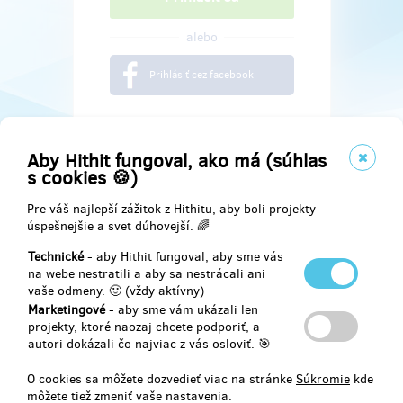
alebo
Prihlásiť cez facebook
Aby Hithit fungoval, ako má (súhlas
s cookies 🍪)
Pre váš najlepší zážitok z Hithitu, aby boli projekty
úspešnejšie a svet dúhovejší. 🌈
Technické
- aby Hithit fungoval, aby sme vás
na webe nestratili a aby sa nestrácali ani
vaše odmeny. 🙂 (vždy aktívny)
Marketingové
- aby sme vám ukázali len
Najdete nás na
projekty, ktoré naozaj chcete podporiť, a
autori dokázali čo najviac z vás osloviť. 🎯
Facebook
O cookies sa môžete dozvedieť viac na stránke
Súkromie
kde
môžete tiež zmeniť vaše nastavenia.