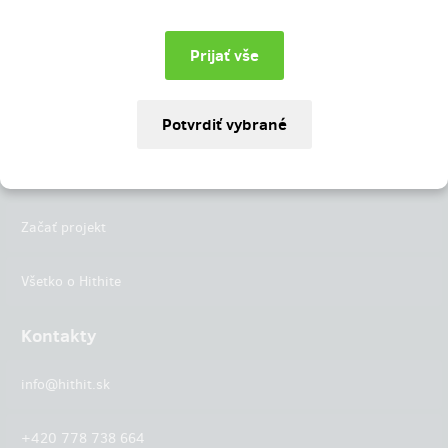
Instagram
LinkedIn
Hithit
Projekty
Začať projekt
Všetko o Hithite
Kontakty
info@hithit.sk
+420 778 738 664