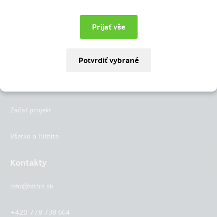
Instagram
LinkedIn
Hithit
Projekty
Začať projekt
Všetko o Hithite
Kontakty
info@hithit.sk
+420 778 738 664