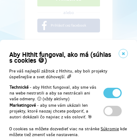
alebo
Prihlásiť cez facebook
Aby Hithit fungoval, ako má (súhlas
s cookies 🍪)
Pre váš najlepší zážitok z Hithitu, aby boli projekty
úspešnejšie a svet dúhovejší. 🌈
Technické
- aby Hithit fungoval, aby sme vás
na webe nestratili a aby sa nestrácali ani
vaše odmeny. 🙂 (vždy aktívny)
Marketingové
- aby sme vám ukázali len
Najdete nás na
projekty, ktoré naozaj chcete podporiť, a
autori dokázali čo najviac z vás osloviť. 🎯
Facebook
O cookies sa môžete dozvedieť viac na stránke
Súkromie
kde
môžete tiež zmeniť vaše nastavenia.