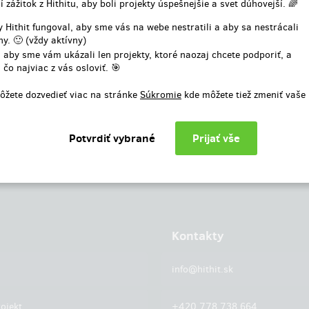
í zážitok z Hithitu, aby boli projekty úspešnejšie a svet dúhovejší. 🌈
alebo
 Hithit fungoval, aby sme vás na webe nestratili a aby sa nestrácali
y. 🙂 (vždy aktívny)
Prihlásiť cez facebook
 aby sme vám ukázali len projekty, ktoré naozaj chcete podporiť, a
 čo najviac z vás osloviť. 🎯
ôžete dozvedieť viac na stránke
Súkromie
kde môžete tiež zmeniť vaše
Kontakty
info@hithit.sk
ojekt
+420 778 738 664