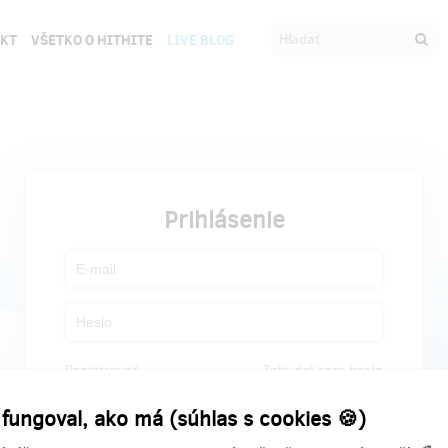
EKT
VŠETKO O HITHITE
LIVE BLOG
Prihlásenie
Registrovať
Zabudol som heslo
 fungoval, ako má (súhlas s cookies 🍪)