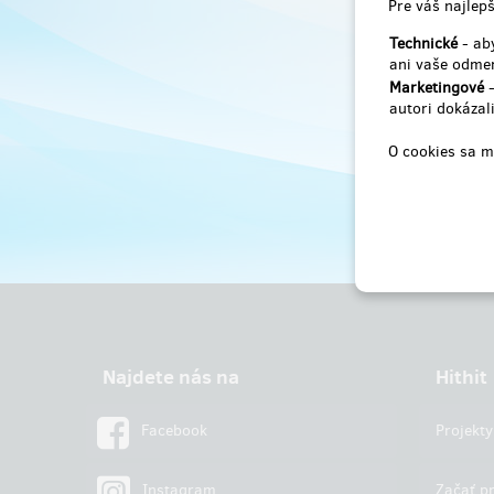
Pre váš najlepš
Technické
- aby
ani vaše odmen
Marketingové
-
autori dokázali
O cookies sa m
Najdete nás na
Hithit
Facebook
Projekty
Instagram
Začať pr