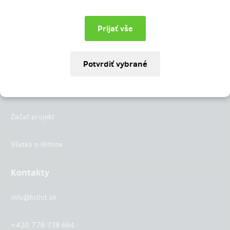
Instagram
LinkedIn
Hithit
Projekty
Začať projekt
Všetko o Hithite
Kontakty
info@hithit.sk
+420 778 738 664