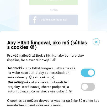
alebo
Prihlásiť cez facebook
Aby Hithit fungoval, ako má (súhlas
s cookies 🍪)
Pre váš najlepší zážitok z Hithitu, aby boli projekty
úspešnejšie a svet dúhovejší. 🌈
Technické
- aby Hithit fungoval, aby sme vás
na webe nestratili a aby sa nestrácali ani
vaše odmeny. 🙂 (vždy aktívny)
Marketingové
- aby sme vám ukázali len
Najdete nás na
projekty, ktoré naozaj chcete podporiť, a
autori dokázali čo najviac z vás osloviť. 🎯
Facebook
O cookies sa môžete dozvedieť viac na stránke
Súkromie
kde
môžete tiež zmeniť vaše nastavenia.