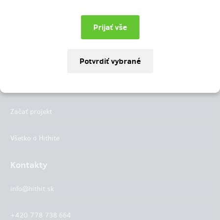
Instagram
LinkedIn
Hithit
Projekty
Začať projekt
Všetko o Hithite
Kontakty
info@hithit.sk
+420 778 738 664