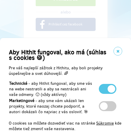
alebo
Prihlásiť cez facebook
Aby Hithit fungoval, ako má (súhlas
s cookies 🍪)
Pre váš najlepší zážitok z Hithitu, aby boli projekty
úspešnejšie a svet dúhovejší. 🌈
Technické
- aby Hithit fungoval, aby sme vás
na webe nestratili a aby sa nestrácali ani
vaše odmeny. 🙂 (vždy aktívny)
Marketingové
- aby sme vám ukázali len
Najdete nás na
projekty, ktoré naozaj chcete podporiť, a
autori dokázali čo najviac z vás osloviť. 🎯
Facebook
O cookies sa môžete dozvedieť viac na stránke
Súkromie
kde
môžete tiež zmeniť vaše nastavenia.