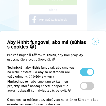
alebo
Prihlásiť cez facebook
Aby Hithit fungoval, ako má (súhlas
s cookies 🍪)
Pre váš najlepší zážitok z Hithitu, aby boli projekty
úspešnejšie a svet dúhovejší. 🌈
Technické
- aby Hithit fungoval, aby sme vás
na webe nestratili a aby sa nestrácali ani
vaše odmeny. 🙂 (vždy aktívny)
Marketingové
- aby sme vám ukázali len
Najdete nás na
projekty, ktoré naozaj chcete podporiť, a
autori dokázali čo najviac z vás osloviť. 🎯
Facebook
O cookies sa môžete dozvedieť viac na stránke
Súkromie
kde
môžete tiež zmeniť vaše nastavenia.