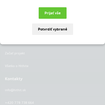
Instagram
LinkedIn
Hithit
Projekty
Začať projekt
Všetko o Hithite
Kontakty
info@hithit.sk
+420 778 738 664