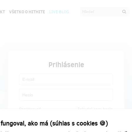
EKT
VŠETKO O HITHITE
LIVE BLOG
Prihlásenie
Registrovať
Zabudol som heslo
 fungoval, ako má (súhlas s cookies 🍪)