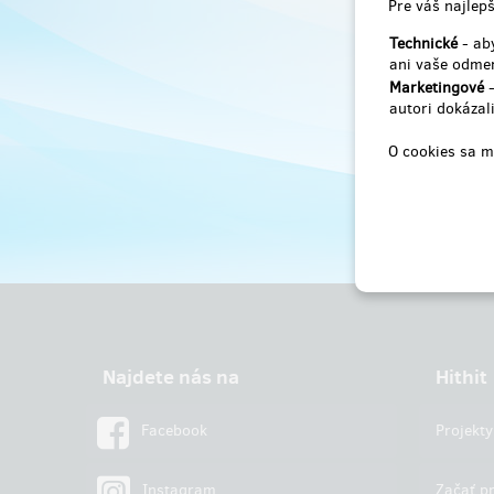
Pre váš najlepš
Technické
- aby
ani vaše odmen
Marketingové
-
autori dokázali
O cookies sa m
Najdete nás na
Hithit
Facebook
Projekty
Instagram
Začať pr