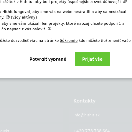
í zážitok z Hithitu, aby boli projekty úspešnejšie a svet dúhovejší. 🌈
alebo
 Hithit fungoval, aby sme vás na webe nestratili a aby sa nestrácali
y. 🙂 (vždy aktívny)
Prihlásiť cez facebook
 aby sme vám ukázali len projekty, ktoré naozaj chcete podporiť, a
 čo najviac z vás osloviť. 🎯
ôžete dozvedieť viac na stránke
Súkromie
kde môžete tiež zmeniť vaše
Kontakty
info@hithit.sk
ojekt
+420 778 738 664