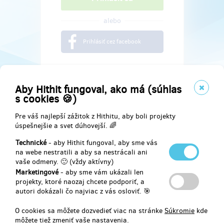
alebo
Prihlásiť cez facebook
Aby Hithit fungoval, ako má (súhlas
s cookies 🍪)
Pre váš najlepší zážitok z Hithitu, aby boli projekty
úspešnejšie a svet dúhovejší. 🌈
Technické
- aby Hithit fungoval, aby sme vás
na webe nestratili a aby sa nestrácali ani
vaše odmeny. 🙂 (vždy aktívny)
Marketingové
- aby sme vám ukázali len
Najdete nás na
projekty, ktoré naozaj chcete podporiť, a
autori dokázali čo najviac z vás osloviť. 🎯
Facebook
O cookies sa môžete dozvedieť viac na stránke
Súkromie
kde
môžete tiež zmeniť vaše nastavenia.