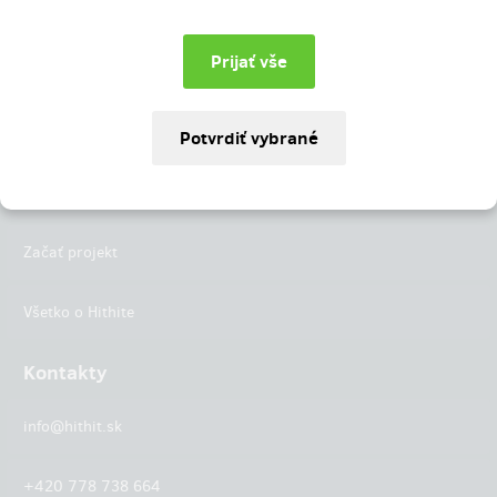
Instagram
LinkedIn
Hithit
Projekty
Začať projekt
Všetko o Hithite
Kontakty
info@hithit.sk
+420 778 738 664