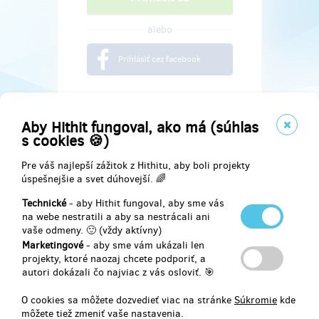
alebo
Prihlásiť cez facebook
Aby Hithit fungoval, ako má (súhlas
s cookies 🍪)
Pre váš najlepší zážitok z Hithitu, aby boli projekty
úspešnejšie a svet dúhovejší. 🌈
Technické
- aby Hithit fungoval, aby sme vás
na webe nestratili a aby sa nestrácali ani
vaše odmeny. 🙂 (vždy aktívny)
Marketingové
- aby sme vám ukázali len
Najdete nás na
projekty, ktoré naozaj chcete podporiť, a
autori dokázali čo najviac z vás osloviť. 🎯
Facebook
O cookies sa môžete dozvedieť viac na stránke
Súkromie
kde
môžete tiež zmeniť vaše nastavenia.