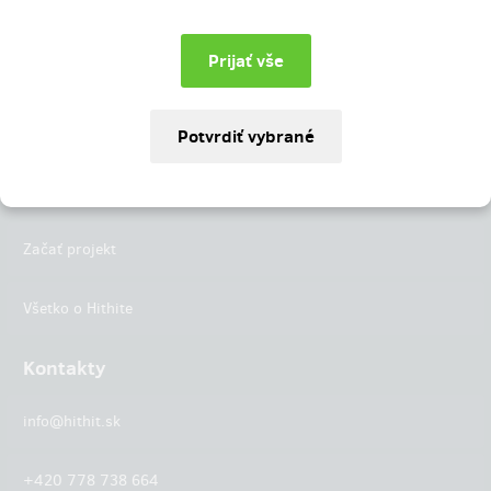
Instagram
LinkedIn
Hithit
Projekty
Začať projekt
Všetko o Hithite
Kontakty
info@hithit.sk
+420 778 738 664