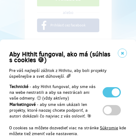
alebo
Prihlásiť cez facebook
Aby Hithit fungoval, ako má (súhlas
s cookies 🍪)
Pre váš najlepší zážitok z Hithitu, aby boli projekty
úspešnejšie a svet dúhovejší. 🌈
Technické
- aby Hithit fungoval, aby sme vás
na webe nestratili a aby sa nestrácali ani
vaše odmeny. 🙂 (vždy aktívny)
Marketingové
- aby sme vám ukázali len
Najdete nás na
projekty, ktoré naozaj chcete podporiť, a
autori dokázali čo najviac z vás osloviť. 🎯
Facebook
O cookies sa môžete dozvedieť viac na stránke
Súkromie
kde
môžete tiež zmeniť vaše nastavenia.