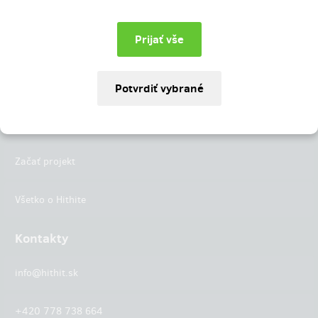
Instagram
LinkedIn
Hithit
Projekty
Začať projekt
Všetko o Hithite
Kontakty
info@hithit.sk
+420 778 738 664