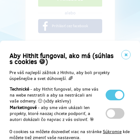
alebo
Prihlásiť cez facebook
Aby Hithit fungoval, ako má (súhlas
s cookies 🍪)
Pre váš najlepší zážitok z Hithitu, aby boli projekty
úspešnejšie a svet dúhovejší. 🌈
Technické
- aby Hithit fungoval, aby sme vás
na webe nestratili a aby sa nestrácali ani
vaše odmeny. 🙂 (vždy aktívny)
Marketingové
- aby sme vám ukázali len
Najdete nás na
projekty, ktoré naozaj chcete podporiť, a
autori dokázali čo najviac z vás osloviť. 🎯
Facebook
O cookies sa môžete dozvedieť viac na stránke
Súkromie
kde
môžete tiež zmeniť vaše nastavenia.