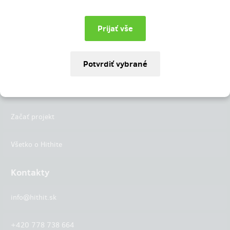
Instagram
LinkedIn
Hithit
Projekty
Začať projekt
Všetko o Hithite
Kontakty
info@hithit.sk
+420 778 738 664