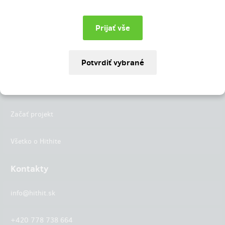
Instagram
LinkedIn
Hithit
Projekty
Začať projekt
Všetko o Hithite
Kontakty
info@hithit.sk
+420 778 738 664