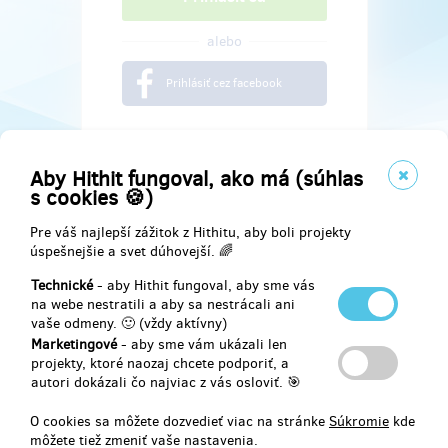
alebo
Prihlásiť cez facebook
Aby Hithit fungoval, ako má (súhlas
s cookies 🍪)
Pre váš najlepší zážitok z Hithitu, aby boli projekty
úspešnejšie a svet dúhovejší. 🌈
Technické
- aby Hithit fungoval, aby sme vás
na webe nestratili a aby sa nestrácali ani
vaše odmeny. 🙂 (vždy aktívny)
Marketingové
- aby sme vám ukázali len
Najdete nás na
projekty, ktoré naozaj chcete podporiť, a
autori dokázali čo najviac z vás osloviť. 🎯
Facebook
O cookies sa môžete dozvedieť viac na stránke
Súkromie
kde
môžete tiež zmeniť vaše nastavenia.