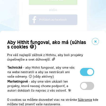
alebo
Prihlásiť cez facebook
Aby Hithit fungoval, ako má (súhlas
s cookies 🍪)
Pre váš najlepší zážitok z Hithitu, aby boli projekty
úspešnejšie a svet dúhovejší. 🌈
Technické
- aby Hithit fungoval, aby sme vás
na webe nestratili a aby sa nestrácali ani
vaše odmeny. 🙂 (vždy aktívny)
Marketingové
- aby sme vám ukázali len
Najdete nás na
projekty, ktoré naozaj chcete podporiť, a
autori dokázali čo najviac z vás osloviť. 🎯
Facebook
O cookies sa môžete dozvedieť viac na stránke
Súkromie
kde
môžete tiež zmeniť vaše nastavenia.