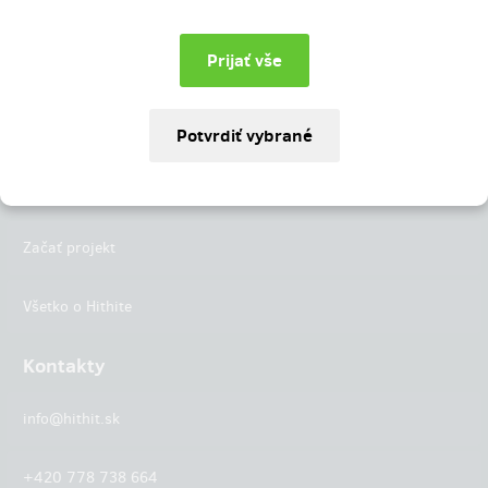
Instagram
LinkedIn
Hithit
Projekty
Začať projekt
Všetko o Hithite
Kontakty
info@hithit.sk
+420 778 738 664