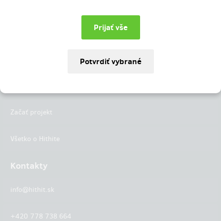
Instagram
LinkedIn
Hithit
Projekty
Začať projekt
Všetko o Hithite
Kontakty
info@hithit.sk
+420 778 738 664