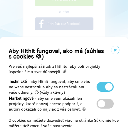
alebo
Prihlásiť cez facebook
Aby Hithit fungoval, ako má (súhlas
s cookies 🍪)
Pre váš najlepší zážitok z Hithitu, aby boli projekty
úspešnejšie a svet dúhovejší. 🌈
Technické
- aby Hithit fungoval, aby sme vás
na webe nestratili a aby sa nestrácali ani
vaše odmeny. 🙂 (vždy aktívny)
Marketingové
- aby sme vám ukázali len
Najdete nás na
projekty, ktoré naozaj chcete podporiť, a
autori dokázali čo najviac z vás osloviť. 🎯
Facebook
O cookies sa môžete dozvedieť viac na stránke
Súkromie
kde
môžete tiež zmeniť vaše nastavenia.