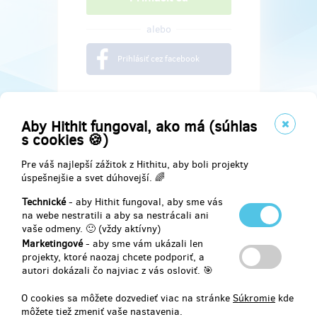
alebo
Prihlásiť cez facebook
Aby Hithit fungoval, ako má (súhlas
s cookies 🍪)
Pre váš najlepší zážitok z Hithitu, aby boli projekty
úspešnejšie a svet dúhovejší. 🌈
Technické
- aby Hithit fungoval, aby sme vás
na webe nestratili a aby sa nestrácali ani
vaše odmeny. 🙂 (vždy aktívny)
Marketingové
- aby sme vám ukázali len
Najdete nás na
projekty, ktoré naozaj chcete podporiť, a
autori dokázali čo najviac z vás osloviť. 🎯
Facebook
O cookies sa môžete dozvedieť viac na stránke
Súkromie
kde
môžete tiež zmeniť vaše nastavenia.