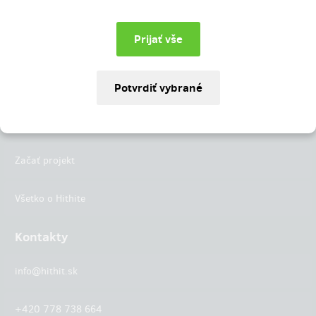
Instagram
LinkedIn
Hithit
Projekty
Začať projekt
Všetko o Hithite
Kontakty
info@hithit.sk
+420 778 738 664