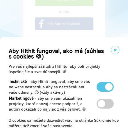
alebo
Prihlásiť cez facebook
Aby Hithit fungoval, ako má (súhlas
s cookies 🍪)
Pre váš najlepší zážitok z Hithitu, aby boli projekty
úspešnejšie a svet dúhovejší. 🌈
Technické
- aby Hithit fungoval, aby sme vás
na webe nestratili a aby sa nestrácali ani
vaše odmeny. 🙂 (vždy aktívny)
Marketingové
- aby sme vám ukázali len
Najdete nás na
projekty, ktoré naozaj chcete podporiť, a
autori dokázali čo najviac z vás osloviť. 🎯
Facebook
O cookies sa môžete dozvedieť viac na stránke
Súkromie
kde
môžete tiež zmeniť vaše nastavenia.