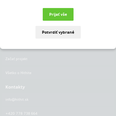
Instagram
LinkedIn
Hithit
Projekty
Začať projekt
Všetko o Hithite
Kontakty
info@hithit.sk
+420 778 738 664