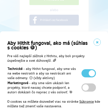
alebo
Prihlásiť cez facebook
Aby Hithit fungoval, ako má (súhlas
s cookies 🍪)
Pre váš najlepší zážitok z Hithitu, aby boli projekty
úspešnejšie a svet dúhovejší. 🌈
Technické
- aby Hithit fungoval, aby sme vás
na webe nestratili a aby sa nestrácali ani
vaše odmeny. 🙂 (vždy aktívny)
Marketingové
- aby sme vám ukázali len
Najdete nás na
projekty, ktoré naozaj chcete podporiť, a
autori dokázali čo najviac z vás osloviť. 🎯
Facebook
O cookies sa môžete dozvedieť viac na stránke
Súkromie
kde
môžete tiež zmeniť vaše nastavenia.