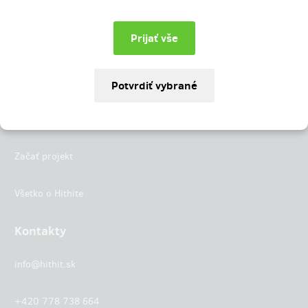
Instagram
LinkedIn
Hithit
Projekty
Začať projekt
Všetko o Hithite
Kontakty
info@hithit.sk
+420 778 738 664