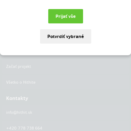
Instagram
LinkedIn
Hithit
Projekty
Začať projekt
Všetko o Hithite
Kontakty
info@hithit.sk
+420 778 738 664