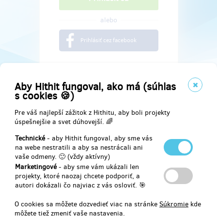
alebo
Prihlásiť cez facebook
Aby Hithit fungoval, ako má (súhlas
s cookies 🍪)
Pre váš najlepší zážitok z Hithitu, aby boli projekty
úspešnejšie a svet dúhovejší. 🌈
Technické
- aby Hithit fungoval, aby sme vás
na webe nestratili a aby sa nestrácali ani
vaše odmeny. 🙂 (vždy aktívny)
Marketingové
- aby sme vám ukázali len
Najdete nás na
projekty, ktoré naozaj chcete podporiť, a
autori dokázali čo najviac z vás osloviť. 🎯
Facebook
O cookies sa môžete dozvedieť viac na stránke
Súkromie
kde
môžete tiež zmeniť vaše nastavenia.