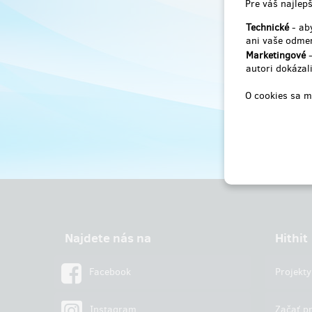
Pre váš najlepš
Technické
- aby
ani vaše odmen
Marketingové
-
autori dokázali
O cookies sa m
Najdete nás na
Hithit
Facebook
Projekty
Instagram
Začať pr