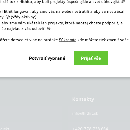
í zážitok z Hithitu, aby boli projekty úspešnejšie a svet dúhovejší. 🌈
alebo
 Hithit fungoval, aby sme vás na webe nestratili a aby sa nestrácali
y. 🙂 (vždy aktívny)
Prihlásiť cez facebook
 aby sme vám ukázali len projekty, ktoré naozaj chcete podporiť, a
 čo najviac z vás osloviť. 🎯
ôžete dozvedieť viac na stránke
Súkromie
kde môžete tiež zmeniť vaše
Kontakty
info@hithit.sk
ojekt
+420 778 738 664