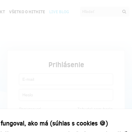
EKT
VŠETKO O HITHITE
LIVE BLOG
Prihlásenie
Registrovať
Zabudol som heslo
 fungoval, ako má (súhlas s cookies 🍪)