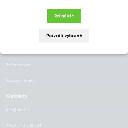
Instagram
LinkedIn
Hithit
Projekty
Začať projekt
Všetko o Hithite
Kontakty
info@hithit.sk
+420 778 738 664