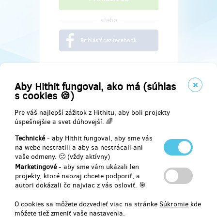
alebo
Prihlásiť cez facebook
Aby Hithit fungoval, ako má (súhlas
s cookies 🍪)
Pre váš najlepší zážitok z Hithitu, aby boli projekty
úspešnejšie a svet dúhovejší. 🌈
Technické
- aby Hithit fungoval, aby sme vás
na webe nestratili a aby sa nestrácali ani
vaše odmeny. 🙂 (vždy aktívny)
Marketingové
- aby sme vám ukázali len
Najdete nás na
projekty, ktoré naozaj chcete podporiť, a
autori dokázali čo najviac z vás osloviť. 🎯
Facebook
O cookies sa môžete dozvedieť viac na stránke
Súkromie
kde
môžete tiež zmeniť vaše nastavenia.