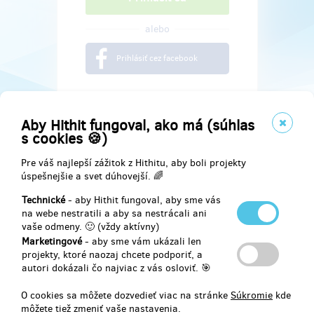
alebo
Prihlásiť cez facebook
Aby Hithit fungoval, ako má (súhlas
s cookies 🍪)
Pre váš najlepší zážitok z Hithitu, aby boli projekty
úspešnejšie a svet dúhovejší. 🌈
Technické
- aby Hithit fungoval, aby sme vás
na webe nestratili a aby sa nestrácali ani
vaše odmeny. 🙂 (vždy aktívny)
Marketingové
- aby sme vám ukázali len
Najdete nás na
projekty, ktoré naozaj chcete podporiť, a
autori dokázali čo najviac z vás osloviť. 🎯
Facebook
O cookies sa môžete dozvedieť viac na stránke
Súkromie
kde
môžete tiež zmeniť vaše nastavenia.