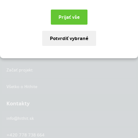
Instagram
LinkedIn
Hithit
Projekty
Začať projekt
Všetko o Hithite
Kontakty
info@hithit.sk
+420 778 738 664