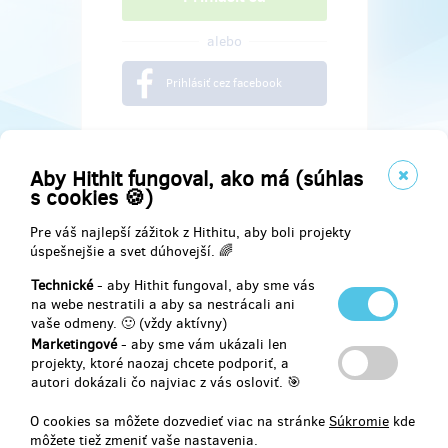
alebo
Prihlásiť cez facebook
Aby Hithit fungoval, ako má (súhlas
s cookies 🍪)
Pre váš najlepší zážitok z Hithitu, aby boli projekty
úspešnejšie a svet dúhovejší. 🌈
Technické
- aby Hithit fungoval, aby sme vás
na webe nestratili a aby sa nestrácali ani
vaše odmeny. 🙂 (vždy aktívny)
Marketingové
- aby sme vám ukázali len
Najdete nás na
projekty, ktoré naozaj chcete podporiť, a
autori dokázali čo najviac z vás osloviť. 🎯
Facebook
O cookies sa môžete dozvedieť viac na stránke
Súkromie
kde
môžete tiež zmeniť vaše nastavenia.