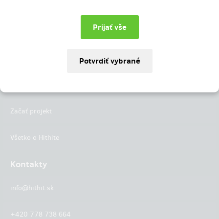
Instagram
LinkedIn
Hithit
Projekty
Začať projekt
Všetko o Hithite
Kontakty
info@hithit.sk
+420 778 738 664