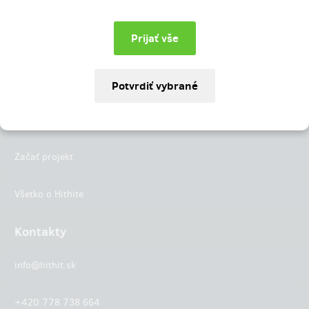
Instagram
LinkedIn
Hithit
Projekty
Začať projekt
Všetko o Hithite
Kontakty
info@hithit.sk
+420 778 738 664