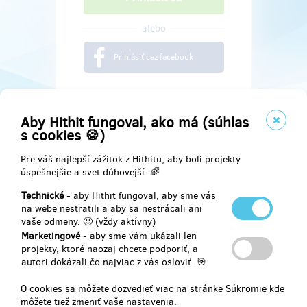
alebo
Prihlásiť cez facebook
Aby Hithit fungoval, ako má (súhlas
s cookies 🍪)
Pre váš najlepší zážitok z Hithitu, aby boli projekty
úspešnejšie a svet dúhovejší. 🌈
Technické
- aby Hithit fungoval, aby sme vás
na webe nestratili a aby sa nestrácali ani
vaše odmeny. 🙂 (vždy aktívny)
Marketingové
- aby sme vám ukázali len
Najdete nás na
projekty, ktoré naozaj chcete podporiť, a
autori dokázali čo najviac z vás osloviť. 🎯
Facebook
O cookies sa môžete dozvedieť viac na stránke
Súkromie
kde
môžete tiež zmeniť vaše nastavenia.