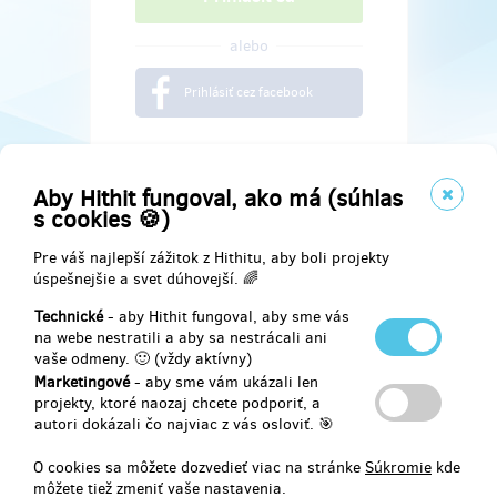
alebo
Prihlásiť cez facebook
Aby Hithit fungoval, ako má (súhlas
s cookies 🍪)
Pre váš najlepší zážitok z Hithitu, aby boli projekty
úspešnejšie a svet dúhovejší. 🌈
Technické
- aby Hithit fungoval, aby sme vás
na webe nestratili a aby sa nestrácali ani
vaše odmeny. 🙂 (vždy aktívny)
Marketingové
- aby sme vám ukázali len
Najdete nás na
projekty, ktoré naozaj chcete podporiť, a
autori dokázali čo najviac z vás osloviť. 🎯
Facebook
O cookies sa môžete dozvedieť viac na stránke
Súkromie
kde
môžete tiež zmeniť vaše nastavenia.