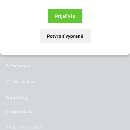
Instagram
LinkedIn
Hithit
Projekty
Začať projekt
Všetko o Hithite
Kontakty
info@hithit.sk
+420 778 738 664