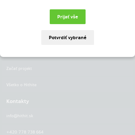
Instagram
LinkedIn
Hithit
Projekty
Začať projekt
Všetko o Hithite
Kontakty
info@hithit.sk
+420 778 738 664