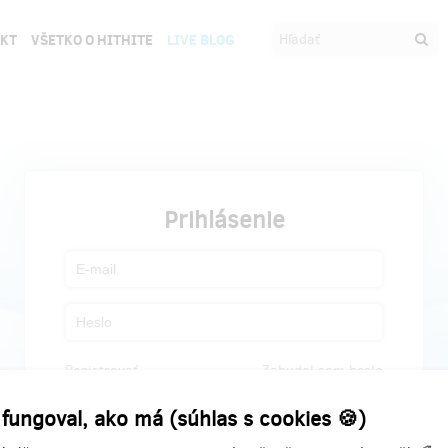
EKT
VŠETKO O HITHITE
LIVE BLOG
Prihlásenie
Registrovať
Zabudol som heslo
 fungoval, ako má (súhlas s cookies 🍪)