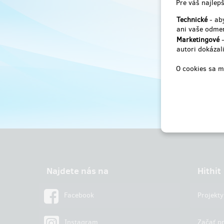
Pre váš najlepš
Technické
- aby
ani vaše odmen
Marketingové
-
autori dokázali
O cookies sa m
Najdete nás na
Hithit
Facebook
Projekty
Instagram
Začať pr