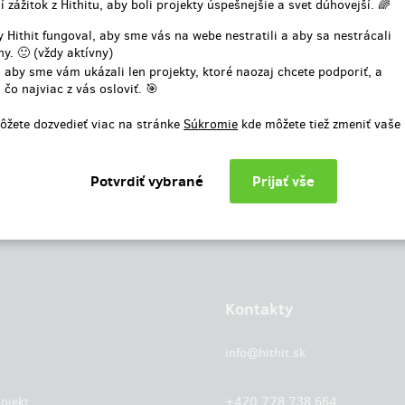
í zážitok z Hithitu, aby boli projekty úspešnejšie a svet dúhovejší. 🌈
alebo
 Hithit fungoval, aby sme vás na webe nestratili a aby sa nestrácali
y. 🙂 (vždy aktívny)
Prihlásiť cez facebook
 aby sme vám ukázali len projekty, ktoré naozaj chcete podporiť, a
 čo najviac z vás osloviť. 🎯
ôžete dozvedieť viac na stránke
Súkromie
kde môžete tiež zmeniť vaše
Kontakty
info@hithit.sk
ojekt
+420 778 738 664