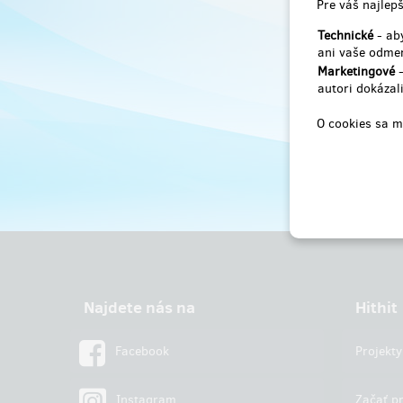
Pre váš najlepš
Technické
- aby
ani vaše odmen
Marketingové
-
autori dokázali
O cookies sa m
Najdete nás na
Hithit
Facebook
Projekty
Instagram
Začať pr