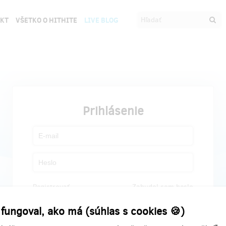
EKT
VŠETKO O HITHITE
LIVE BLOG
Prihlásenie
Registrovať
Zabudol som heslo
 fungoval, ako má (súhlas s cookies 🍪)