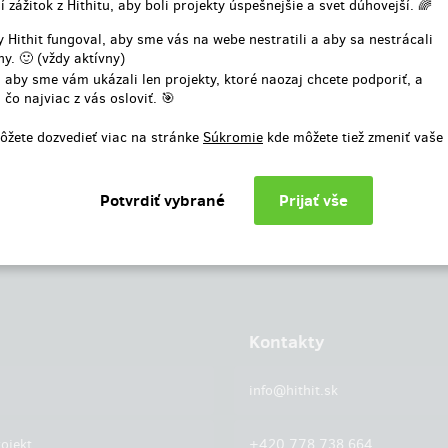
í zážitok z Hithitu, aby boli projekty úspešnejšie a svet dúhovejší. 🌈
alebo
 Hithit fungoval, aby sme vás na webe nestratili a aby sa nestrácali
y. 🙂 (vždy aktívny)
Prihlásiť cez facebook
 aby sme vám ukázali len projekty, ktoré naozaj chcete podporiť, a
 čo najviac z vás osloviť. 🎯
ôžete dozvedieť viac na stránke
Súkromie
kde môžete tiež zmeniť vaše
Kontakty
info@hithit.sk
ojekt
+420 778 738 664