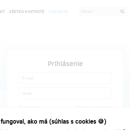
EKT
VŠETKO O HITHITE
LIVE BLOG
Prihlásenie
Registrovať
Zabudol som heslo
 fungoval, ako má (súhlas s cookies 🍪)