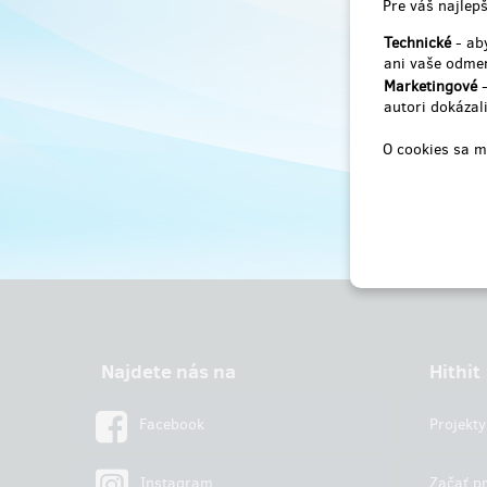
Pre váš najlepš
Technické
- aby
ani vaše odmen
Marketingové
-
autori dokázali
O cookies sa m
Najdete nás na
Hithit
Facebook
Projekty
Instagram
Začať pr