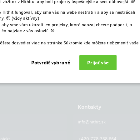
í zážitok z Hithitu, aby boli projekty úspešnejšie a svet dúhovejší. 🌈
alebo
 Hithit fungoval, aby sme vás na webe nestratili a aby sa nestrácali
y. 🙂 (vždy aktívny)
Prihlásiť cez facebook
 aby sme vám ukázali len projekty, ktoré naozaj chcete podporiť, a
 čo najviac z vás osloviť. 🎯
ôžete dozvedieť viac na stránke
Súkromie
kde môžete tiež zmeniť vaše
Kontakty
info@hithit.sk
ojekt
+420 778 738 664