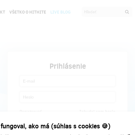
EKT
VŠETKO O HITHITE
LIVE BLOG
Prihlásenie
Registrovať
Zabudol som heslo
 fungoval, ako má (súhlas s cookies 🍪)