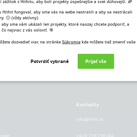
í zážitok z Hithitu, aby boli projekty úspešnejšie a svet dúhovejší. 🌈
alebo
 Hithit fungoval, aby sme vás na webe nestratili a aby sa nestrácali
y. 🙂 (vždy aktívny)
Prihlásiť cez facebook
 aby sme vám ukázali len projekty, ktoré naozaj chcete podporiť, a
 čo najviac z vás osloviť. 🎯
ôžete dozvedieť viac na stránke
Súkromie
kde môžete tiež zmeniť vaše
Kontakty
info@hithit.sk
ojekt
+420 778 738 664