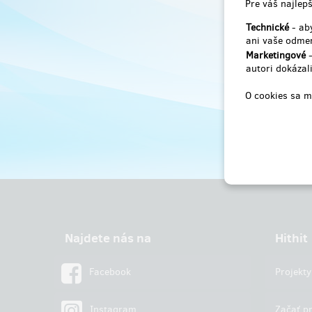
Pre váš najlepš
Technické
- aby
ani vaše odmen
Marketingové
-
autori dokázali
O cookies sa m
Najdete nás na
Hithit
Facebook
Projekty
Instagram
Začať pr