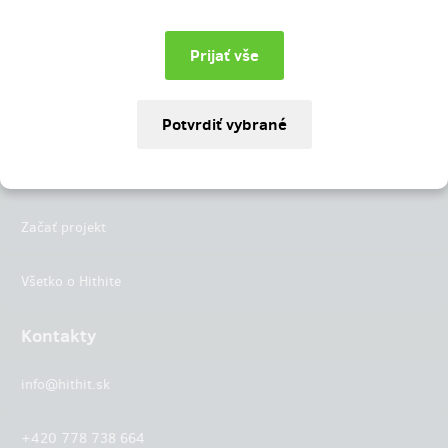
Instagram
LinkedIn
Hithit
Projekty
Začať projekt
Všetko o Hithite
Kontakty
info@hithit.sk
+420 778 738 664