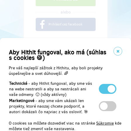
alebo
Prihlásiť cez facebook
Aby Hithit fungoval, ako má (súhlas
s cookies 🍪)
Pre váš najlepší zážitok z Hithitu, aby boli projekty
úspešnejšie a svet dúhovejší. 🌈
Technické
- aby Hithit fungoval, aby sme vás
na webe nestratili a aby sa nestrácali ani
vaše odmeny. 🙂 (vždy aktívny)
Marketingové
- aby sme vám ukázali len
Najdete nás na
projekty, ktoré naozaj chcete podporiť, a
autori dokázali čo najviac z vás osloviť. 🎯
Facebook
O cookies sa môžete dozvedieť viac na stránke
Súkromie
kde
môžete tiež zmeniť vaše nastavenia.