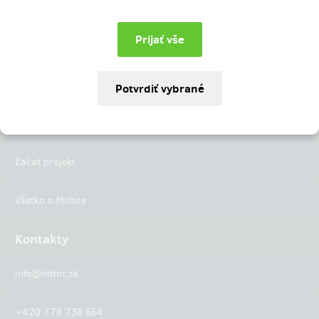
Instagram
LinkedIn
Hithit
Projekty
Začať projekt
Všetko o Hithite
Kontakty
info@hithit.sk
+420 778 738 664