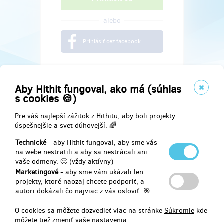
alebo
Prihlásiť cez facebook
Aby Hithit fungoval, ako má (súhlas
s cookies 🍪)
Pre váš najlepší zážitok z Hithitu, aby boli projekty
úspešnejšie a svet dúhovejší. 🌈
Technické
- aby Hithit fungoval, aby sme vás
na webe nestratili a aby sa nestrácali ani
vaše odmeny. 🙂 (vždy aktívny)
Marketingové
- aby sme vám ukázali len
Najdete nás na
projekty, ktoré naozaj chcete podporiť, a
autori dokázali čo najviac z vás osloviť. 🎯
Facebook
O cookies sa môžete dozvedieť viac na stránke
Súkromie
kde
môžete tiež zmeniť vaše nastavenia.