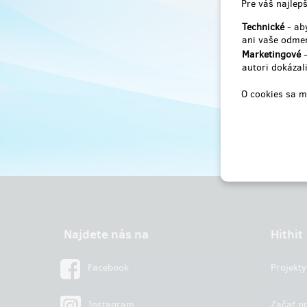
Pre váš najlepš
Technické
- aby
ani vaše odmen
Marketingové
-
autori dokázali
O cookies sa m
Najdete nás na
Hithit
Facebook
Projekty
Instagram
Začať pr