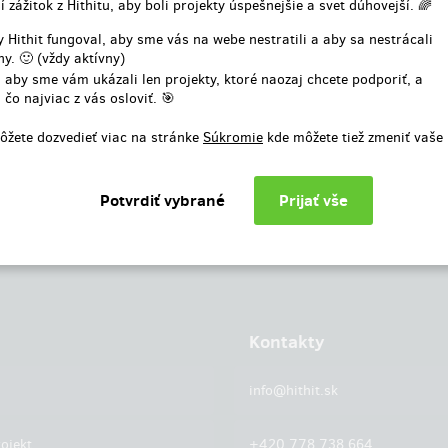
í zážitok z Hithitu, aby boli projekty úspešnejšie a svet dúhovejší. 🌈
alebo
 Hithit fungoval, aby sme vás na webe nestratili a aby sa nestrácali
y. 🙂 (vždy aktívny)
Prihlásiť cez facebook
 aby sme vám ukázali len projekty, ktoré naozaj chcete podporiť, a
 čo najviac z vás osloviť. 🎯
ôžete dozvedieť viac na stránke
Súkromie
kde môžete tiež zmeniť vaše
Kontakty
info@hithit.sk
ojekt
+420 778 738 664