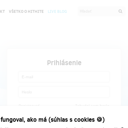
EKT
VŠETKO O HITHITE
LIVE BLOG
Prihlásenie
Registrovať
Zabudol som heslo
 fungoval, ako má (súhlas s cookies 🍪)