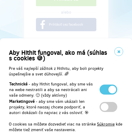
alebo
Prihlásiť cez facebook
Aby Hithit fungoval, ako má (súhlas
s cookies 🍪)
Pre váš najlepší zážitok z Hithitu, aby boli projekty
úspešnejšie a svet dúhovejší. 🌈
Technické
- aby Hithit fungoval, aby sme vás
na webe nestratili a aby sa nestrácali ani
vaše odmeny. 🙂 (vždy aktívny)
Marketingové
- aby sme vám ukázali len
Najdete nás na
projekty, ktoré naozaj chcete podporiť, a
autori dokázali čo najviac z vás osloviť. 🎯
Facebook
O cookies sa môžete dozvedieť viac na stránke
Súkromie
kde
môžete tiež zmeniť vaše nastavenia.