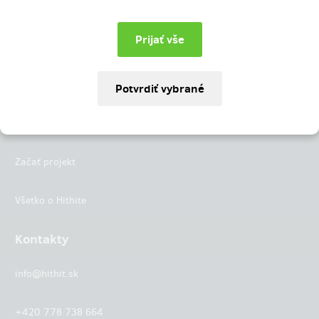
Instagram
LinkedIn
Hithit
Projekty
Začať projekt
Všetko o Hithite
Kontakty
info@hithit.sk
+420 778 738 664