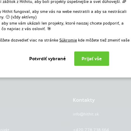
í zážitok z Hithitu, aby boli projekty úspešnejšie a svet dúhovejší. 🌈
alebo
 Hithit fungoval, aby sme vás na webe nestratili a aby sa nestrácali
y. 🙂 (vždy aktívny)
Prihlásiť cez facebook
 aby sme vám ukázali len projekty, ktoré naozaj chcete podporiť, a
 čo najviac z vás osloviť. 🎯
ôžete dozvedieť viac na stránke
Súkromie
kde môžete tiež zmeniť vaše
Kontakty
info@hithit.sk
ojekt
+420 778 738 664