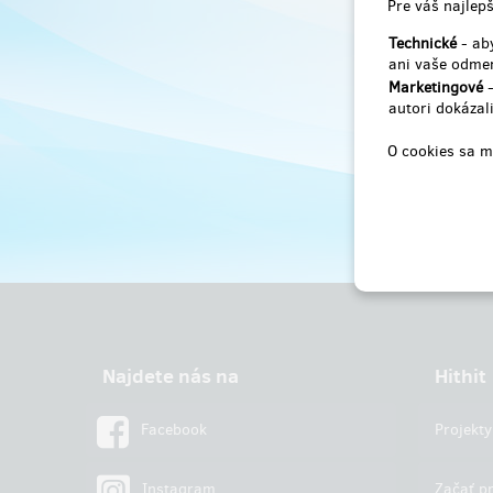
Pre váš najlepš
Technické
- aby
ani vaše odmen
Marketingové
-
autori dokázali
O cookies sa m
Najdete nás na
Hithit
Facebook
Projekty
Instagram
Začať pr