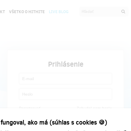
EKT
VŠETKO O HITHITE
LIVE BLOG
Prihlásenie
Registrovať
Zabudol som heslo
 fungoval, ako má (súhlas s cookies 🍪)