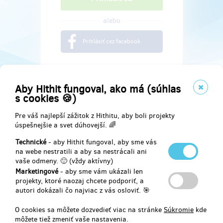
alebo
Prihlásiť cez facebook
Aby Hithit fungoval, ako má (súhlas
s cookies 🍪)
Pre váš najlepší zážitok z Hithitu, aby boli projekty
úspešnejšie a svet dúhovejší. 🌈
Technické
- aby Hithit fungoval, aby sme vás
na webe nestratili a aby sa nestrácali ani
vaše odmeny. 🙂 (vždy aktívny)
Marketingové
- aby sme vám ukázali len
Najdete nás na
projekty, ktoré naozaj chcete podporiť, a
autori dokázali čo najviac z vás osloviť. 🎯
Facebook
O cookies sa môžete dozvedieť viac na stránke
Súkromie
kde
môžete tiež zmeniť vaše nastavenia.