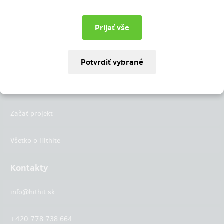
Instagram
LinkedIn
Hithit
Projekty
Začať projekt
Všetko o Hithite
Kontakty
info@hithit.sk
+420 778 738 664