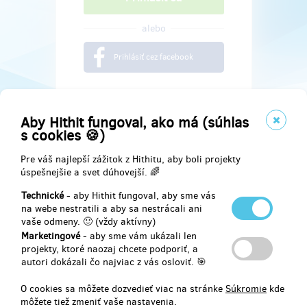
alebo
Prihlásiť cez facebook
Aby Hithit fungoval, ako má (súhlas
s cookies 🍪)
Pre váš najlepší zážitok z Hithitu, aby boli projekty
úspešnejšie a svet dúhovejší. 🌈
Technické
- aby Hithit fungoval, aby sme vás
na webe nestratili a aby sa nestrácali ani
vaše odmeny. 🙂 (vždy aktívny)
Marketingové
- aby sme vám ukázali len
Najdete nás na
projekty, ktoré naozaj chcete podporiť, a
autori dokázali čo najviac z vás osloviť. 🎯
Facebook
O cookies sa môžete dozvedieť viac na stránke
Súkromie
kde
môžete tiež zmeniť vaše nastavenia.