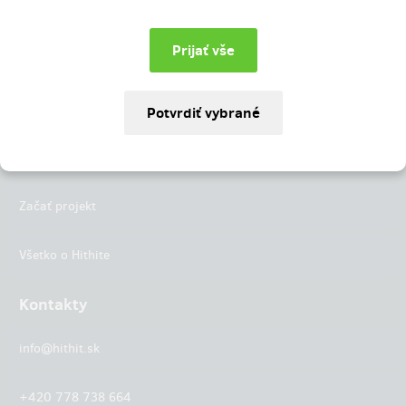
Instagram
LinkedIn
Hithit
Projekty
Začať projekt
Všetko o Hithite
Kontakty
info@hithit.sk
+420 778 738 664